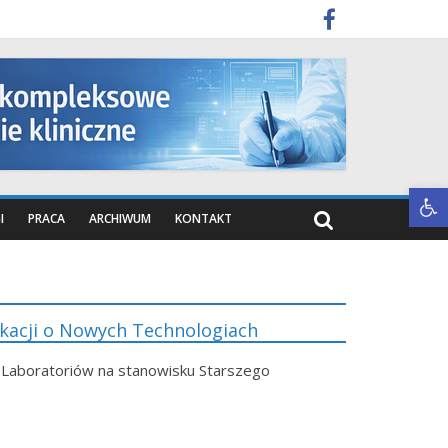
Otwórz pasek narzędzi
I
PRACA
ARCHIWUM
KONTAKT
ukacji o Nowych Technologiach
aboratoriów na stanowisku Starszego