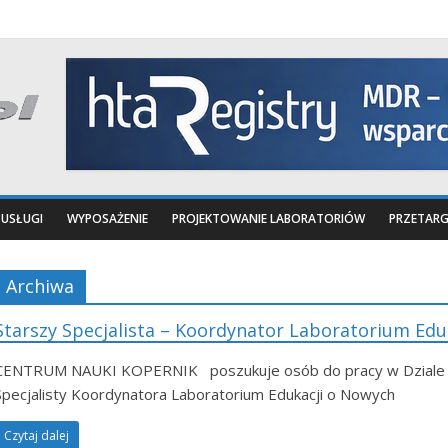
USŁUGI
WYPOSAŻENIE
PROJEKTOWANIE LABORATORIÓW
PRZETARG
Archiwa
Starszy Specjalista – Koordynator Laboratorium Ed
CENTRUM NAUKI KOPERNIK poszukuje osób do pracy w Dziale L
Specjalisty Koordynatora Laboratorium Edukacji o Nowych
Czytaj dalej