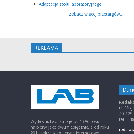
Adaptacja stołu laboratoryjnego
Zobacz więcej przetargów…
REKLAMA
Dan
Redakc
ul. Mis
40-129
tel.: +
Wydawnictwo istnieje od 1996 roku –
najpierw jako dwumiesięcznik, a od roku
redakcj
2011 także jako serwis internetowy.