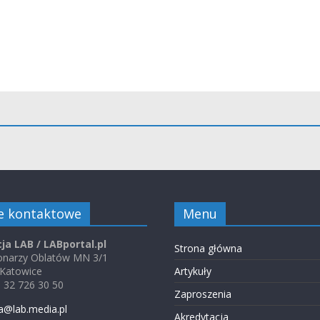
e kontaktowe
Menu
ja LAB / LABportal.pl
Strona główna
jonarzy Oblatów MN 3/1
 Katowice
Artykuły
48 32 726 30 50
Zaproszenia
a@lab.media.pl
Akredytacja