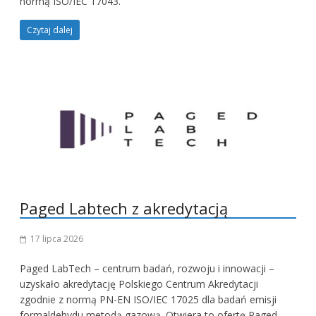
normą ISO/IEC 17043.
Czytaj dalej
Paged Labtech z akredytacją
17 lipca 2026
Paged LabTech – centrum badań, rozwoju i innowacji –
uzyskało akredytację Polskiego Centrum Akredytacji
zgodnie z normą PN-EN ISO/IEC 17025 dla badań emisji
formaldehydu metodą gazową. Otwiera to ofertę Paged