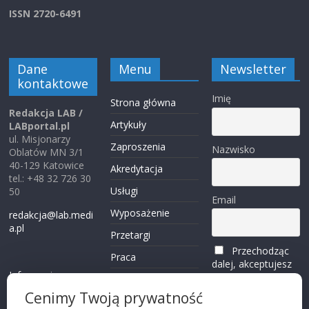
ISSN 2720-6491
Dane
Menu
Newsletter
kontaktowe
Imię
Strona główna
Redakcja LAB /
Artykuły
LABportal.pl
ul. Misjonarzy
Zaproszenia
Nazwisko
Oblatów MN 3/1
40-129 Katowice
Akredytacja
tel.: +48 32 726 30
Usługi
50
Email
Wyposażenie
redakcja@lab.medi
a.pl
Przetargi
Przechodząc
Praca
dalej, akceptujesz
Informacje o
politykę
Reklama
plikach cookies
prywatności
Cenimy Twoją prywatność
Kontakt
(zobacz)