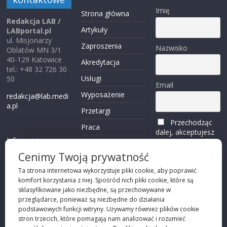
Imię
Strona główna
Redakcja LAB /
Artykuły
LABportal.pl
ul. Misjonarzy
Zaproszenia
Nazwisko
Oblatów MN 3/1
40-129 Katowice
Akredytacja
tel.: +48 32 726 30
Usługi
50
Email
Wyposażenie
redakcja@lab.medi
a.pl
Przetargi
Przechodząc
Praca
dalej, akceptujesz
Informacje o
politykę
Reklama
plikach cookies
prywatności
Cenimy Twoją prywatność
Kontakt
(zobacz)
Ta strona internetowa wykorzystuje pliki cookie, aby poprawić
komfort korzystania z niej. Spośród nich pliki cookie, które są
Przechodząc dalej,
sklasyfikowane jako niezbędne, są przechowywane w
akceptujesz
polity
przeglądarce, ponieważ są niezbędne do działania
kę prywatności
podstawowych funkcji witryny. Używamy również plików cookie
stron trzecich, które pomagają nam analizować i rozumieć