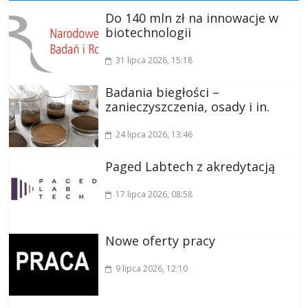
Do 140 mln zł na innowacje w
biotechnologii
31 lipca 2026
, 15:18
Badania biegłości –
zanieczyszczenia, osady i in.
24 lipca 2026
, 13:46
Paged Labtech z akredytacją
17 lipca 2026
, 08:58
Nowe oferty pracy
9 lipca 2026
, 12:10