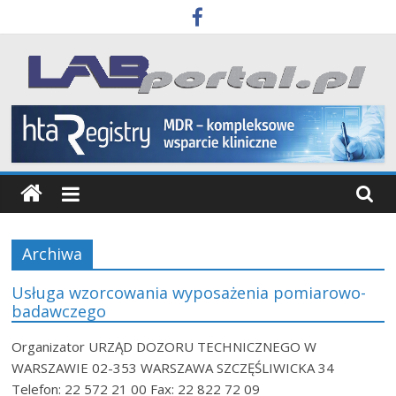
Skip
to
content
Labportal
Laboratoria
Aparatura
Badania
Archiwa
Usługa wzorcowania wyposażenia pomiarowo-
badawczego
Organizator URZĄD DOZORU TECHNICZNEGO W
WARSZAWIE 02-353 WARSZAWA SZCZĘŚLIWICKA 34
Telefon: 22 572 21 00 Fax: 22 822 72 09