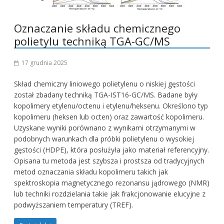
Oznaczanie składu chemicznego
polietylu techniką TGA-GC/MS
17 grudnia 2025
Skład chemiczny liniowego polietylenu o niskiej gęstości
został zbadany techniką TGA-IST16-GC/MS. Badane były
kopolimery etylenu/octenu i etylenu/heksenu. Określono typ
kopolimeru (heksen lub octen) oraz zawartość kopolimeru.
Uzyskane wyniki porównano z wynikami otrzymanymi w
podobnych warunkach dla próbki polietylenu o wysokiej
gęstości (HDPE), która posłużyła jako materiał referencyjny.
Opisana tu metoda jest szybsza i prostsza od tradycyjnych
metod oznaczania składu kopolimeru takich jak
spektroskopia magnetycznego rezonansu jądrowego (NMR)
lub techniki rozdzielania takie jak frakcjonowanie elucyjne z
podwyższaniem temperatury (TREF).