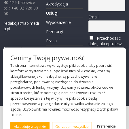
40-129 Katowice
Akredytacja
tel.: +48 32 726 30
Usługi
50
Email
Wyposażenie
redakcja@lab.medi
a.pl
Przetargi
Przechodząc
Praca
dalej, akceptujesz
Informacje o
politykę
Reklama
plikach cookies
prywatności
Cenimy Twoją prywatność
Kontakt
(zobacz)
Ta strona internetowa wykorzystuje pliki cookie, aby poprawić
komfort korzystania z niej. Spośród nich pliki cookie, które są
Przechodząc dalej,
sklasyfikowane jako niezbędne, są przechowywane w
akceptujesz
polity
przeglądarce, ponieważ są niezbędne do działania
kę prywatności
podstawowych funkcji witryny. Używamy również plików cookie
stron trzecich, które pomagają nam analizować i rozumieć
sposób korzystania z tej witryny. Te pliki cookie będą
przechowywane w przeglądarce użytkownika wyłącznie za jego
zgodą. Użytkownik ma również możliwość rezygnacji z tych plików
cookie.
Projekt strony
©2026 Robie Sp. z o.o.
Preferencje
Akceptuję wszystkie
Odrzucam wszystkie