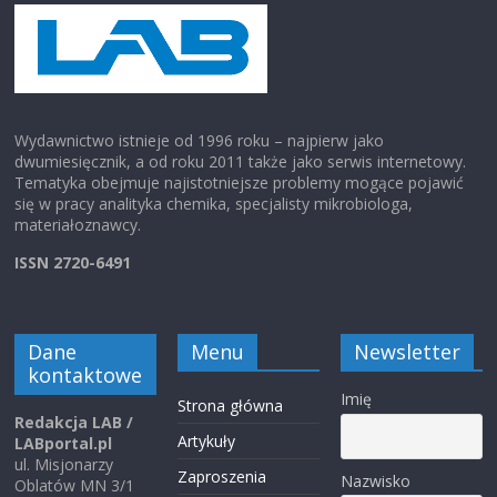
Wydawnictwo istnieje od 1996 roku – najpierw jako
dwumiesięcznik, a od roku 2011 także jako serwis internetowy.
Tematyka obejmuje najistotniejsze problemy mogące pojawić
się w pracy analityka chemika, specjalisty mikrobiologa,
materiałoznawcy.
ISSN 2720-6491
Dane
Menu
Newsletter
kontaktowe
Imię
Strona główna
Redakcja LAB /
Artykuły
LABportal.pl
ul. Misjonarzy
Zaproszenia
Nazwisko
Oblatów MN 3/1