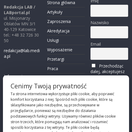
Imię
Strona główna
Redakcja LAB /
Artykuły
LABportal.pl
ul. Misjonarzy
Zaproszenia
Nazwisko
Oblatów MN 3/1
40-129 Katowice
Akredytacja
tel.: +48 32 726 30
Usługi
50
Email
Wyposażenie
redakcja@lab.medi
a.pl
Przetargi
Przechodząc
Praca
dalej, akceptujesz
Informacje o
politykę
Reklama
plikach cookies
prywatności
Cenimy Twoją prywatność
Kontakt
(zobacz)
Ta strona internetowa wykorzystuje pliki cookie, aby poprawić
komfort korzystania z niej. Spośród nich pliki cookie, które są
Przechodząc dalej,
sklasyfikowane jako niezbędne, są przechowywane w
akceptujesz
polity
przeglądarce, ponieważ są niezbędne do działania
kę prywatności
podstawowych funkcji witryny. Używamy również plików cookie
stron trzecich, które pomagają nam analizować i rozumieć
sposób korzystania z tej witryny. Te pliki cookie będą