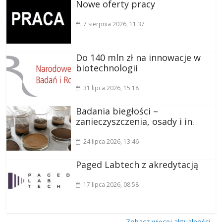
Nowe oferty pracy
7 sierpnia 2026
, 11:37
Do 140 mln zł na innowacje w
biotechnologii
31 lipca 2026
, 15:18
Badania biegłości –
zanieczyszczenia, osady i in.
24 lipca 2026
, 13:46
Paged Labtech z akredytacją
17 lipca 2026
, 08:58
Zobacz więcej aktualności…