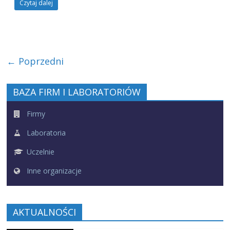
Czytaj dalej
← Poprzedni
BAZA FIRM I LABORATORIÓW
Firmy
Laboratoria
Uczelnie
Inne organizacje
AKTUALNOŚCI