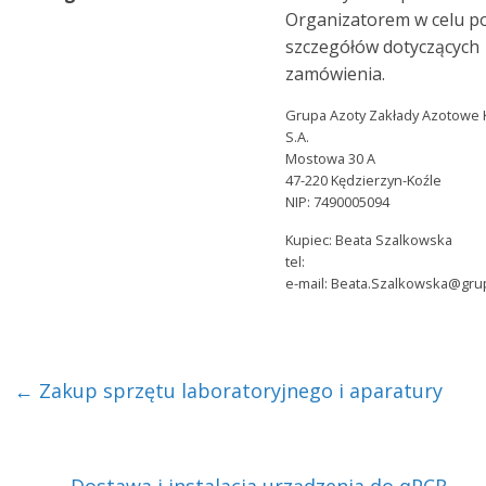
Organizatorem w celu p
szczegółów dotyczących
zamówienia.
Grupa Azoty Zakłady Azotowe 
S.A.
Mostowa 30 A
47-220 Kędzierzyn-Koźle
NIP: 7490005094
Kupiec: Beata Szalkowska
tel:
e-mail: Beata.Szalkowska@gru
←
Zakup sprzętu laboratoryjnego i aparatury
Dostawa i instalacja urządzenia do qPCR
→