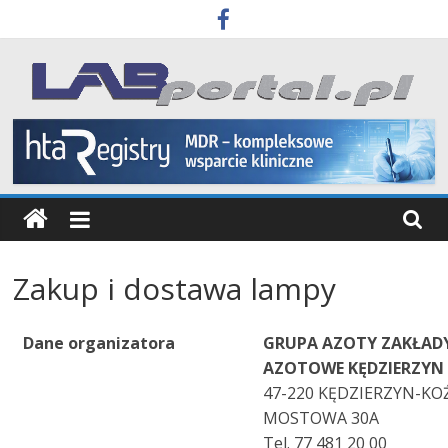
Skip
to
content
Labportal
Laboratoria
Aparatura
Badania
Zakup i dostawa lampy
Dane organizatora
GRUPA AZOTY ZAKŁAD
AZOTOWE KĘDZIERZYN 
47-220 KĘDZIERZYN-KO
MOSTOWA 30A
Tel. 77 481 20 00