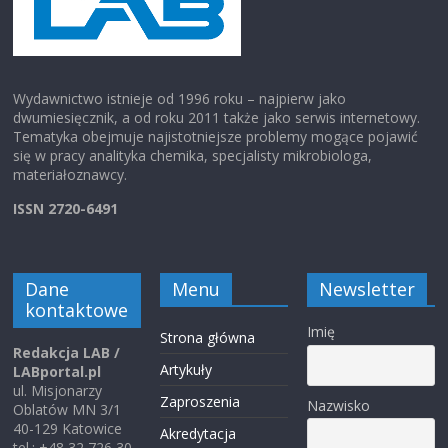
Wydawnictwo istnieje od 1996 roku – najpierw jako
dwumiesięcznik, a od roku 2011 także jako serwis internetowy.
Tematyka obejmuje najistotniejsze problemy mogące pojawić
się w pracy analityka chemika, specjalisty mikrobiologa,
materiałoznawcy.
ISSN 2720-6491
Dane
Menu
Newsletter
kontaktowe
Imię
Strona główna
Redakcja LAB /
Artykuły
LABportal.pl
ul. Misjonarzy
Zaproszenia
Nazwisko
Oblatów MN 3/1
40-129 Katowice
Akredytacja
tel.: +48 32 726 30