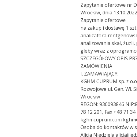
Zapytanie ofertowe nr 
Wrocław, dnia 13.10.2022
Zapytanie ofertowe
na zakup i dostawę 1 sz
analizatora rentgenows
analizowania skał, żużli
gleby wraz z oprogram
SZCZEGÓŁOWY OPIS P
ZAMÓWIENIA
I. ZAMAWIAJĄCY:
KGHM CUPRUM sp. z o.o
Rozwojowe ul. Gen. Wł. S
Wrocław
REGON: 930093846 NIP:8
78 12 201, Fax +48 71 34
kghmcuprum.com kgh
Osoba do kontaktów w s
Alicja Niedziela alicjaji