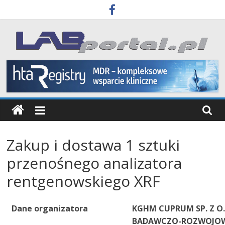
Skip
to
content
Labportal
Laboratoria
Aparatura
Badania
Zakup i dostawa 1 sztuki
przenośnego analizatora
rentgenowskiego XRF
Dane organizatora
KGHM CUPRUM SP. Z O
BADAWCZO-ROZWOJO