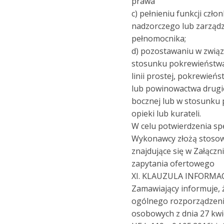
prawa
c) pełnieniu funkcji czł
nadzorczego lub zarządz
pełnomocnika;
d) pozostawaniu w zwią
stosunku pokrewieństw
linii prostej, pokrewień
lub powinowactwa drugie
bocznej lub w stosunku 
opieki lub kurateli.
W celu potwierdzenia s
Wykonawcy złożą stoso
znajdujące się w Załączn
zapytania ofertowego
XI. KLAUZULA INFORM
Zamawiający informuje, ż
ogólnego rozporządzeni
osobowych z dnia 27 kwie