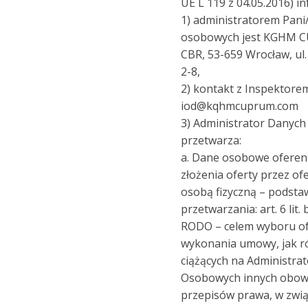
UE L 119 z 04.05.2016) in
1) administratorem Pan
osobowych jest KGHM CU
CBR, 53-659 Wrocław, ul.
2-8,
2) kontakt z Inspektor
iod@kqhmcuprum.com
3) Administrator Danyc
przetwarza:
a. Dane osobowe oferen
złożenia oferty przez o
osobą fizyczną – podst
przetwarzania: art. 6 lit. 
RODO – celem wyboru ofe
wykonania umowy, jak r
ciążących na Administra
Osobowych innych obowi
przepisów prawa, w zwią