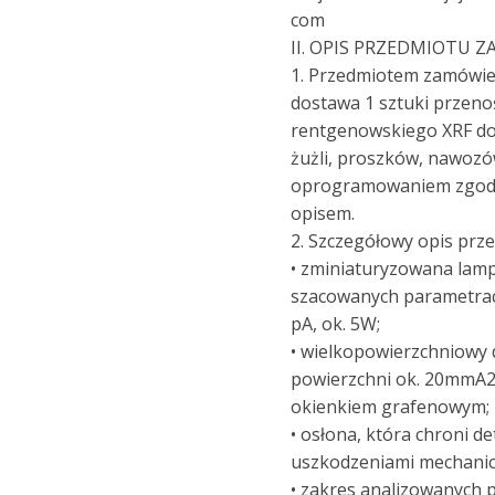
com
II. OPIS PRZEDMIOTU 
1. Przedmiotem zamówien
dostawa 1 sztuki przeno
rentgenowskiego XRF do 
żużli, proszków, nawozó
oprogramowaniem zgodn
opisem.
2. Szczegółowy opis prz
• zminiaturyzowana lam
szacowanych parametrach
pA, ok. 5W;
• wielkopowierzchniowy 
powierzchni ok. 20mmA2
okienkiem grafenowym;
• osłona, która chroni d
uszkodzeniami mechanic
• zakres analizowanych p