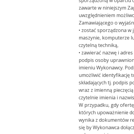
sporządzoną w oparciu o
zawarte w niniejszym Za
uwzględnieniem możliwoś
Zamawiającego o wyjaśnie
• zostać sporządzona w 
maszynie, komputerze lu
czytelną techniką,
• zawierać nazwę i adre
podpis osoby uprawnion
imieniu Wykonawcy. Podp
umożliwić identyfikację 
składających tj. podpis 
wraz z imienną pieczęci
czytelnie imienia i nazw
W przypadku, gdy ofertę
których upoważnienie do
wynika z dokumentów r
się by Wykonawca dołącz