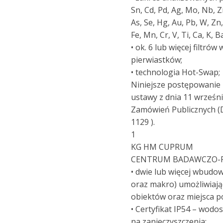
Sn, Cd, Pd, Ag, Mo, Nb, Zr
As, Se, Hg, Au, Pb, W, Zn,
Fe, Mn, Cr, V, Ti, Ca, K, Ba
• ok. 6 lub więcej filtró
pierwiastków;
• technologia Hot-Swap;
Niniejsze postępowanie
ustawy z dnia 11 wrześni
Zamówień Publicznych (Dz
1129 ).
1
KG HM CUPRUM
CENTRUM BADAWCZO-
• dwie lub więcej wbudo
oraz makro) umożliwiają
obiektów oraz miejsca 
• Certyfikat IP54 – wodo
na zanieczyszczenia;