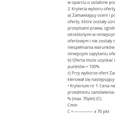
w oparciu o ustalone pon
2. Kryteria wyboru oferty
a) Zamawiający oceni i p
oferty, które zostały uz
przepisami prawa, zgod
określonymi w niniejszy
ofertowym i nie zostały
niespełniania warunków
niniejszym zapytaniu of
b) Oferta może uzyskać
punktów = 100%
c) Przy wyborze ofert Z
kierował się następujący
• Kryterium nr 1: Cena ne
przedmiotu zamówienia-
% (max. 70pkt) (C).
Cmin
C = ————– x 70 pkt