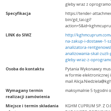
gleby wraz z oprogram
Specyfikacja
https://tender-attachme
bin/gd_tai.cgi?
action=5&id=kghmcupr
LINK do SIWZ
http://kghmcuprum.com/
na-zakup-i-dostawe-1-s
analizatora-rentgenows
analizowania-skal-zuzl
gleby-wraz-z-oprogram
Osoba do kontaktu
Pytania Wykonawcy mus
w formie elektronicznej 
mail Alicja.Niedziela@
Wymagany termin
maksymalnie 5 tygodni 
realizacji zamówienia
Miejsce i termin składania
KGHM CUPRUM SP. Z O