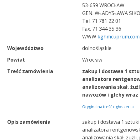
53-659 WROCŁAW
GEN. WŁADYSŁAWA SIKO
Tel. 71 781 22 01
Fax. 71 344 35 36
WWW
kghmcuprum.com
Województwo
dolnośląskie
Powiat
Wrocław
Treść zamówienia
zakup i dostawa 1 szt
analizatora rentgeno
analizowania skał, żuż
nawozów i gleby wraz
Oryginalna treść ogłoszenia
Opis zamówienia
zakup i dostawa 1 sztuk
analizatora rentgenows
analizowania skał, żużli