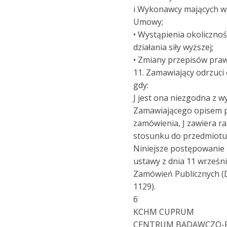
i Wykonawcy mających w
Umowy;
• Wystąpienia okoliczno
działania siły wyższej;
• Zmiany przepisów praw
11. Zamawiający odrzuci
gdy:
J jest ona niezgodna z
Zamawiającego opisem 
zamówienia, J zawiera r
stosunku do przedmiotu
Niniejsze postępowanie
ustawy z dnia 11 wrześni
Zamówień Publicznych (Dz
1129).
6
KCHM CUPRUM
CENTRUM BADAWCZO-