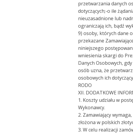
przetwarzania danych o
dotyczących;-o ile żądan
nieuzasadnione lub nad
ograniczają ich, bądź wy
9) osoby, których dane
przekazane Zamawiając
niniejszego postępowan
wniesienia skargi do Pr
Danych Osobowych, gdy 
osób uzna, że przetwar
osobowych ich dotyczący
RODO
XII. DODATKOWE INFOR
1. Koszty udziału w po
Wykonawcy.
2. Zamawiający wymaga, 
złożona w polskich złoty
3. W celu realizacji zam