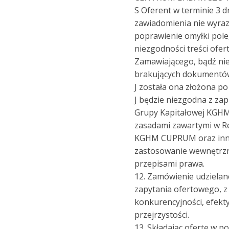
S Oferent w terminie 3 d
zawiadomienia nie wyraz
poprawienie omyłki pole
niezgodności treści ofe
Zamawiającego, bądź nie
brakujących dokumentó
J została ona złożona po
J będzie niezgodna z za
Grupy Kapitałowej KGHM 
zasadami zawartymi w 
KGHM CUPRUM oraz inn
zastosowanie wewnętrzn
przepisami prawa.
12. Zamówienie udzielane
zapytania ofertowego, 
konkurencyjności, efekty
przejrzystości.
13. Składając ofertę w 