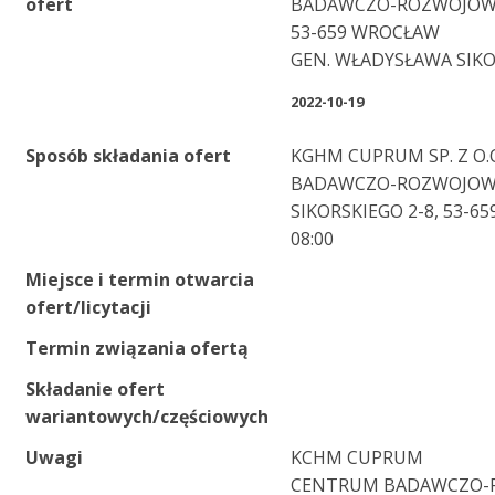
ofert
BADAWCZO-ROZWOJO
53-659 WROCŁAW
GEN. WŁADYSŁAWA SIKO
2022-10-19
Sposób składania ofert
KGHM CUPRUM SP. Z O
BADAWCZO-ROZWOJOWE
SIKORSKIEGO 2-8, 53-6
08:00
Miejsce i termin otwarcia
ofert/licytacji
Termin związania ofertą
Składanie ofert
wariantowych/częściowych
Uwagi
KCHM CUPRUM
CENTRUM BADAWCZO-