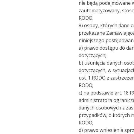
nie będą podejmowane 
zautomatyzowany, stoso
RODO;
8) osoby, których dane
przekazane Zamawiając
niniejszego postępowani
a) prawo dostępu do da
dotyczących;
b) usunięcia danych oso
dotyczących, w sytuacjac
ust. 1 RODO z zastrzeżeni
RODO;
c) na podstawie art. 18
administratora ogranicz
danych osobowych z zas
przypadków, o których m
RODO;
d) prawo wniesienia spr