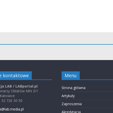
e kontaktowe
Menu
ja LAB / LABportal.pl
Strona główna
jonarzy Oblatów MN 3/1
 Katowice
Artykuły
48 32 726 30 50
Zaproszenia
a@lab.media.pl
Akredytacja