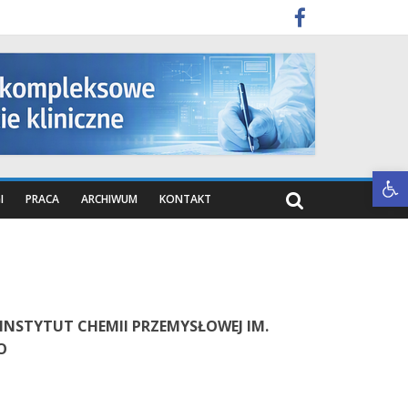
Otwórz pasek narzędzi
I
PRACA
ARCHIWUM
KONTAKT
INSTYTUT CHEMII PRZEMYSŁOWEJ IM.
O