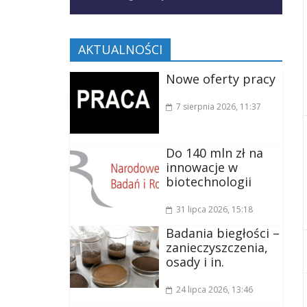
AKTUALNOŚCI
Nowe oferty pracy
7 sierpnia 2026
, 11:37
Do 140 mln zł na
innowacje w
biotechnologii
31 lipca 2026
, 15:18
Badania biegłości –
zanieczyszczenia,
osady i in.
24 lipca 2026
, 13:46