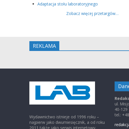
Adaptacja stołu laboratoryjnego
Zobacz więcej przetargów…
REKLAMA
Dan
Redakc
ul. Mis
40-129
tel.: +
Wydawnictwo istnieje od 1996 roku –
najpierw jako dwumiesięcznik, a od roku
redakcj
2011 także jako serwis internetowy.