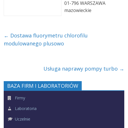
01-796 WARSZAWA
mazowieckie
←
Dostawa fluorymetru chlorofilu
modulowanego plusowo
Usługa naprawy pompy turbo
→
BAZA FIRM I LABORATORIÓW
Firmy
Laboratoria
Uczelnie