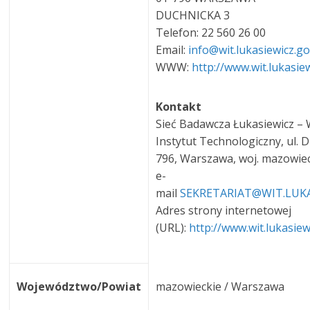
DUCHNICKA 3
Telefon: 22 560 26 00
Email:
info@wit.lukasiewicz.go
WWW:
http://www.wit.lukasiew
Kontakt
Sieć Badawcza Łukasiewicz –
Instytut Technologiczny, ul. D
796, Warszawa, woj. mazowiec
e-
mail
SEKRETARIAT@WIT.LUKA
Adres strony internetowej
(URL):
http://www.wit.lukasiew
Województwo/Powiat
mazowieckie / Warszawa