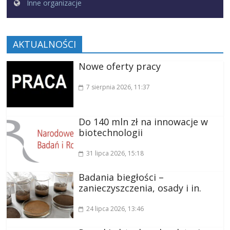
Inne organizacje
AKTUALNOŚCI
Nowe oferty pracy
7 sierpnia 2026
, 11:37
Do 140 mln zł na innowacje w
biotechnologii
31 lipca 2026
, 15:18
Badania biegłości –
zanieczyszczenia, osady i in.
24 lipca 2026
, 13:46