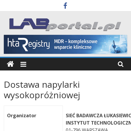
Skip
to
content
Labportal
Laboratoria
Aparatura
Badania
Dostawa napylarki
wysokopróżniowej
Organizator
SIEĆ BADAWCZA ŁUKASIEWI
INSTYTUT TECHNOLOGICZ
01-796 WARSZAWA