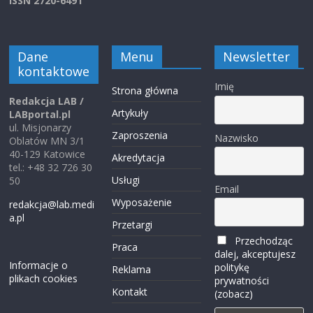
ISSN 2720-6491
Dane
Menu
Newsletter
kontaktowe
Imię
Strona główna
Redakcja LAB /
Artykuły
LABportal.pl
ul. Misjonarzy
Zaproszenia
Nazwisko
Oblatów MN 3/1
40-129 Katowice
Akredytacja
tel.: +48 32 726 30
Usługi
50
Email
Wyposażenie
redakcja@lab.medi
a.pl
Przetargi
Przechodząc
Praca
dalej, akceptujesz
Informacje o
politykę
Reklama
plikach cookies
prywatności
Kontakt
(zobacz)