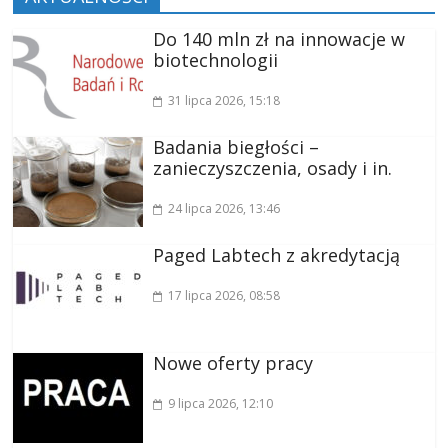
Do 140 mln zł na innowacje w
biotechnologii
31 lipca 2026
, 15:18
Badania biegłości –
zanieczyszczenia, osady i in.
24 lipca 2026
, 13:46
Paged Labtech z akredytacją
17 lipca 2026
, 08:58
Nowe oferty pracy
9 lipca 2026
, 12:10