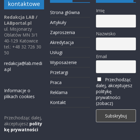
kontaktowe
Imię
Strona główna
Redakcja LAB /
Artykuły
LABportal.pl
ul. Misjonarzy
Zaproszenia
Nazwisko
Oblatów MN 3/1
40-129 Katowice
Akredytacja
tel.: +48 32 726 30
Usługi
50
Email
Wyposażenie
redakcja@lab.medi
a.pl
Przetargi
Przechodząc
Praca
dalej, akceptujesz
Informacje o
politykę
Reklama
plikach cookies
prywatności
Kontakt
(zobacz)
Przechodząc dalej,
akceptujesz
polity
kę prywatności