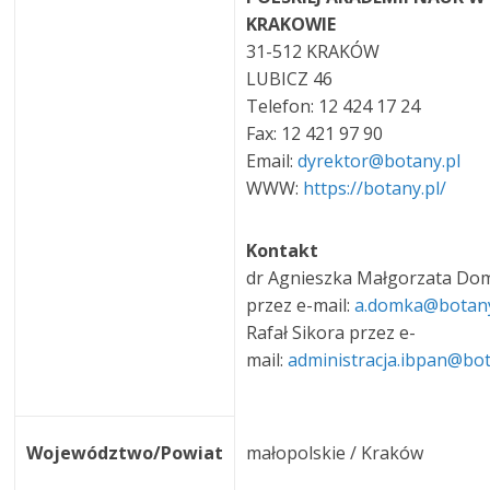
KRAKOWIE
31-512 KRAKÓW
LUBICZ 46
Telefon: 12 424 17 24
Fax: 12 421 97 90
Email:
dyrektor@botany.pl
WWW:
https://botany.pl/
Kontakt
dr Agnieszka Małgorzata Do
przez e-mail:
a.domka@botan
Rafał Sikora przez e-
mail:
administracja.ibpan@bo
Województwo/Powiat
małopolskie / Kraków