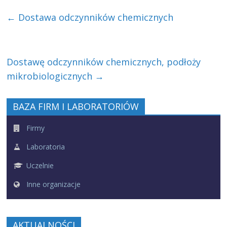
←
Dostawa odczynników chemicznych
Dostawę odczynników chemicznych, podłoży
mikrobiologicznych
→
BAZA FIRM I LABORATORIÓW
Firmy
Laboratoria
Uczelnie
Inne organizacje
AKTUALNOŚCI