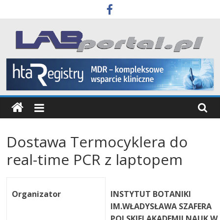
Skip
to
content
Labportal
Laboratoria
Aparatura
Badania
Dostawa Termocyklera do
real-time PCR z laptopem
Organizator
INSTYTUT BOTANIKI
IM.WŁADYSŁAWA SZAFERA
POLSKIEJ AKADEMII NAUK W