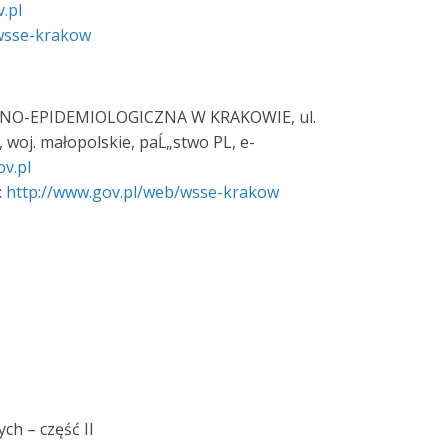
v.pl
/wsse-krakow
O-EPIDEMIOLOGICZNA W KRAKOWIE, ul.
, woj. małopolskie, paĹ„stwo PL, e-
ov.pl
:
http://www.gov.pl/web/wsse-krakow
h – część II