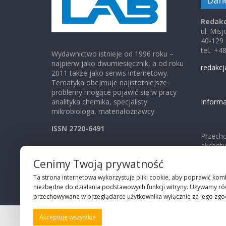
Dan
Redakc
ul. Mis
40-129
tel.: +
Wydawnictwo istnieje od 1996 roku –
najpierw jako dwumiesięcznik, a od roku
redakcj
2011 także jako serwis internetowy.
Tematyka obejmuje najistotniejsze
problemy mogące pojawić się w pracy
analityka chemika, specjalisty
Informa
mikrobiologa, materiałoznawcy.
ISSN 2720-6491
Przecho
akcept
Cenimy Twoją prywatność
Ta strona internetowa wykorzystuje pliki cookie, aby poprawić komf
niezbędne do działania podstawowych funkcji witryny. Używamy równ
przechowywane w przeglądarce użytkownika wyłącznie za jego zgod
Akceptuję wszystkie
©2026 Robie Sp. z o.o.