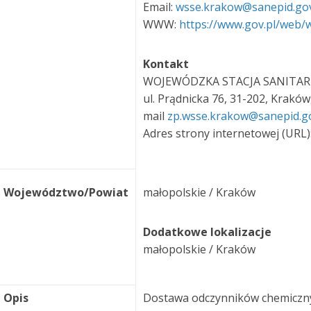
Email:
wsse.krakow@sanepid.go
WWW:
https://www.gov.pl/web
Kontakt
WOJEWÓDZKA STACJA SANITARN
ul. Prądnicka 76, 31-202, Kraków
mail
zp.wsse.krakow@sanepid.g
Adres strony internetowej (URL)
Województwo/Powiat
małopolskie / Kraków
Dodatkowe lokalizacje
małopolskie / Kraków
Opis
Dostawa odczynników chemicznyc