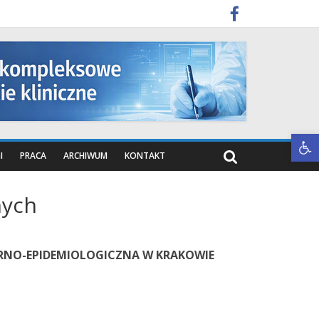
Otwórz pasek narzędzi
I
PRACA
ARCHIWUM
KONTAKT
nych
RNO-EPIDEMIOLOGICZNA W KRAKOWIE