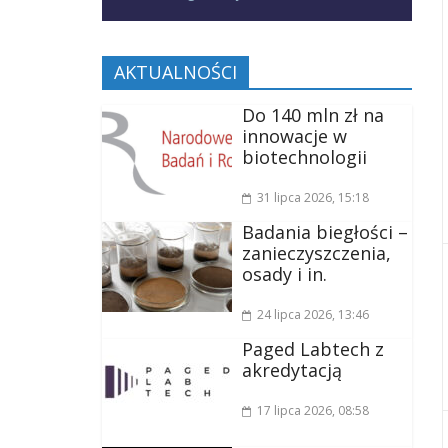
AKTUALNOŚCI
Do 140 mln zł na
innowacje w
biotechnologii
31 lipca 2026
, 15:18
Badania biegłości –
zanieczyszczenia,
osady i in.
24 lipca 2026
, 13:46
Paged Labtech z
akredytacją
17 lipca 2026
, 08:58