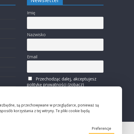
Newsletter
Imię
Nazwisko
Email
Przechodząc dalej, akceptujesz
politykę prywatności (zobacz)
ko niezbędne, są przechowywane w przeglądarce, ponieważ są
osób korzystania z tej witryny. Te pliki cookie będą
Preferencje
Projekt strony