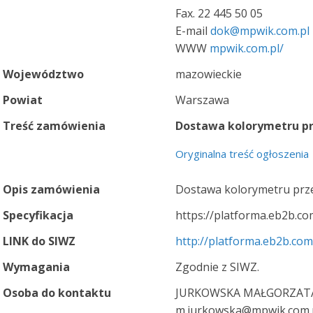
Fax. 22 445 50 05
E-mail
dok@mpwik.com.pl
WWW
mpwik.com.pl/
Województwo
mazowieckie
Powiat
Warszawa
Treść zamówienia
Dostawa kolorymetru p
Oryginalna treść ogłoszenia
Opis zamówienia
Dostawa kolorymetru pr
Specyfikacja
https://platforma.eb2b.c
LINK do SIWZ
http://platforma.eb2b.co
Wymagania
Zgodnie z SIWZ.
Osoba do kontaktu
JURKOWSKA MAŁGORZATA
m.jurkowska@mpwik.com.