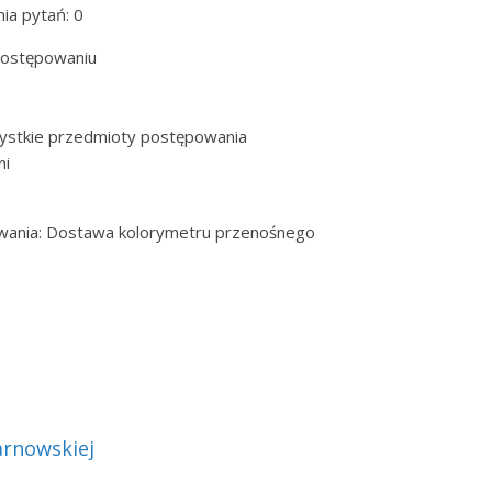
ia pytań: 0
 postępowaniu
ystkie przedmioty postępowania
ni
ania: Dostawa kolorymetru przenośnego
arnowskiej