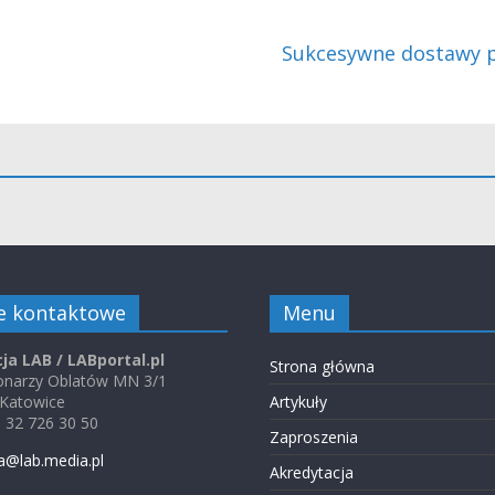
Sukcesywne dostawy 
e kontaktowe
Menu
ja LAB / LABportal.pl
Strona główna
jonarzy Oblatów MN 3/1
 Katowice
Artykuły
48 32 726 30 50
Zaproszenia
a@lab.media.pl
Akredytacja