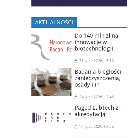
AKTUALNOŚCI
Do 140 mln zł na
innowacje w
biotechnologii
31 lipca 2026
, 15:18
Badania biegłości –
zanieczyszczenia,
osady i in.
24 lipca 2026
, 13:46
Paged Labtech z
akredytacją
17 lipca 2026
, 08:58