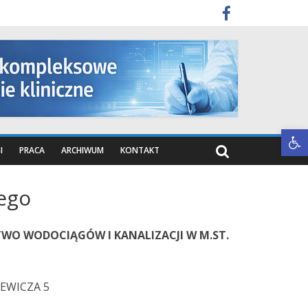
Otwórz pasek narzędzi
I
PRACA
ARCHIWUM
KONTAKT
ego
STWO WODOCIĄGÓW I KANALIZACJI W M.ST.
IEWICZA 5