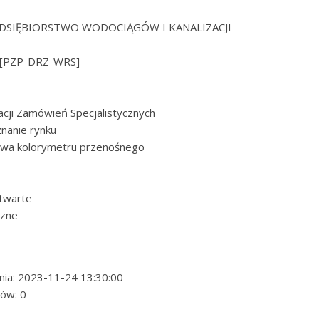
RZEDSIĘBIORSTWO WODOCIĄGÓW I KANALIZACJI
[PZP-DRZ-WRS]
acji Zamówień Specjalistycznych
nanie rynku
wa kolorymetru przenośnego
twarte
czne
nia: 2023-11-24 13:30:00
ków: 0