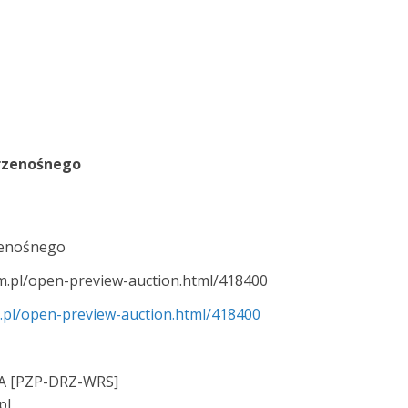
rzenośnego
zenośnego
om.pl/open-preview-auction.html/418400
m.pl/open-preview-auction.html/418400
 [PZP-DRZ-WRS]
pl