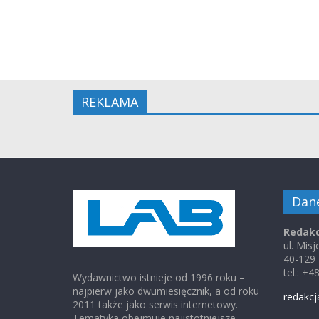
REKLAMA
Dan
Redakc
ul. Mis
40-129
tel.: +
Wydawnictwo istnieje od 1996 roku –
najpierw jako dwumiesięcznik, a od roku
redakcj
2011 także jako serwis internetowy.
Tematyka obejmuje najistotniejsze