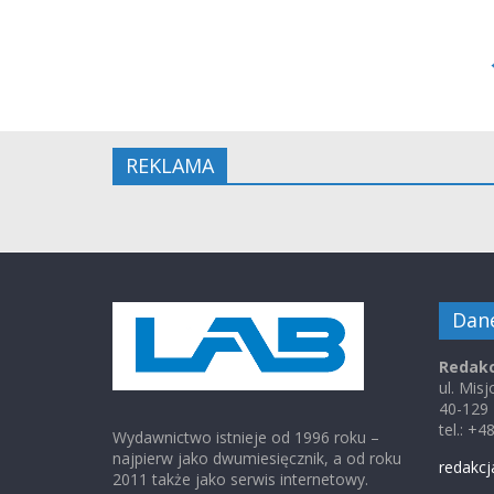
REKLAMA
Dan
Redakc
ul. Mis
40-129
tel.: +
Wydawnictwo istnieje od 1996 roku –
najpierw jako dwumiesięcznik, a od roku
redakcj
2011 także jako serwis internetowy.