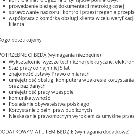
kontrola metrologiczna przyrządów pomiarowych
prowadzenie bieżącej dokumentacji metrologicznej
sprawowanie nadzoru i kontroli przestrzegania przepi
współpraca z komórką obsługi klienta w celu weryfikacj
klienta
Kogo poszukujemy
POTRZEBNE CI BĘDĄ
(wymagania niezbędne)
Wykształcenie: wyższe techniczne (elektryczne, elektron
Staż pracy co najmniej 5 lat
znajomość ustawy Prawo o miarach
umiejętność obsługi komputera w zakresie korzystania 
oraz baz danych
umiejętność pracy w zespole
komunikatywność
Posiadanie obywatelstwa polskiego
Korzystanie z pełni praw publicznych
Nieskazanie prawomocnym wyrokiem za umyślne przes
DODATKOWYM ATUTEM BĘDZIE
(wymagania dodatkowe)