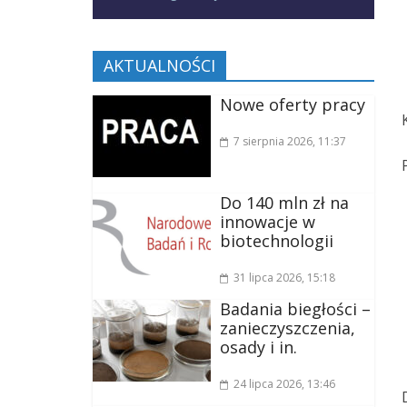
AKTUALNOŚCI
Nowe oferty pracy
7 sierpnia 2026
, 11:37
Do 140 mln zł na
innowacje w
biotechnologii
31 lipca 2026
, 15:18
Badania biegłości –
zanieczyszczenia,
osady i in.
24 lipca 2026
, 13:46