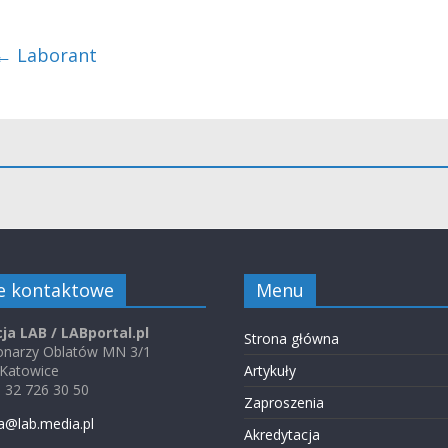
←
Laborant
e kontaktowe
Menu
ja LAB / LABportal.pl
Strona główna
jonarzy Oblatów MN 3/1
 Katowice
Artykuły
48 32 726 30 50
Zaproszenia
a@lab.media.pl
Akredytacja