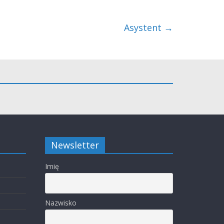
Asystent
→
Newsletter
Imię
Nazwisko