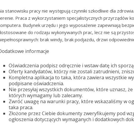
Na stanowisku pracy nie występują czynniki szkodliwe dla zdrowi
terenie. Praca z wykorzystaniem specjalistycznych przyrządów k
komputera. Budynek urzędu i jego wyposażenie zapewniają bezpiec
dostosowane do rodzaju wykonywanych prac, lecz nie są przyst
niepełnosprawnych: brak windy, brak podjazdu, drzwi odpowiedni
Dodatkowe informacje
Oświadczenia podpisz odręcznie i wstaw datę ich sporzą
Oferty kandydatów, którzy nie zostali zatrudnieni, zni
Kompletna aplikacja to taka, która zawiera wszystkie
podpisane oświadczenia.
Nie przesyłaj wszystkich dokumentów, które uznasz, że 
których wymagamy lub zalecamy.
Zwróć uwagę na warunki pracy, które wskazaliśmy w ogł
taka praca.
Złożone przez Ciebie dokumenty zweryfikujemy pod w
ogłoszenia dotyczących wymaganych i dodatkowych do