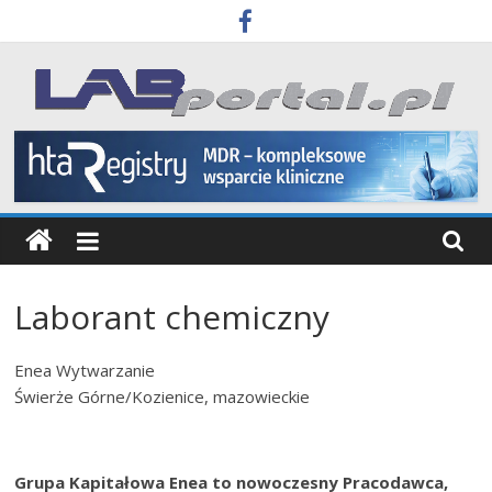
Skip
to
content
Labportal
Laboratoria
Aparatura
Badania
Laborant chemiczny
Enea Wytwarzanie
Świerże Górne/Kozienice, mazowieckie
Grupa Kapitałowa Enea to nowoczesny Pracodawca,