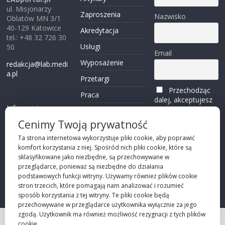
ul. Misjonarzy
Zaproszenia
Nazwisko
Oblatów MN 3/1
40-129 Katowice
Akredytacja
tel.: +48 32 726 30
Usługi
50
Email
Wyposażenie
redakcja@lab.medi
a.pl
Przetargi
Przechodząc
Praca
dalej, akceptujesz
Informacje o
politykę
Reklama
plikach cookies
prywatności
Cenimy Twoją prywatność
Kontakt
(zobacz)
Ta strona internetowa wykorzystuje pliki cookie, aby poprawić
komfort korzystania z niej. Spośród nich pliki cookie, które są
Przechodząc dalej,
sklasyfikowane jako niezbędne, są przechowywane w
akceptujesz
polity
przeglądarce, ponieważ są niezbędne do działania
kę prywatności
podstawowych funkcji witryny. Używamy również plików cookie
stron trzecich, które pomagają nam analizować i rozumieć
sposób korzystania z tej witryny. Te pliki cookie będą
przechowywane w przeglądarce użytkownika wyłącznie za jego
zgodą. Użytkownik ma również możliwość rezygnacji z tych plików
cookie.
Projekt strony