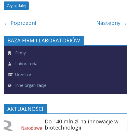
Czytaj dalej
← Poprzedni
Następny →
BAZA FIRM I LABORATORIÓW
Firmy
Laboratoria
Uczelnie
Inne organizacje
AKTUALNOŚCI
Do 140 mln zł na innowacje w
biotechnologii