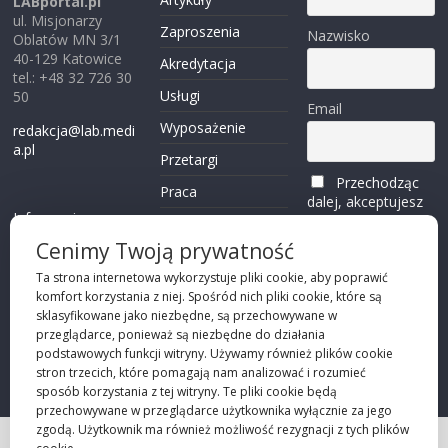
LABportal.pl
ul. Misjonarzy
Zaproszenia
Nazwisko
Oblatów MN 3/1
40-129 Katowice
Akredytacja
tel.: +48 32 726 30
Usługi
50
Email
Wyposażenie
redakcja@lab.medi
a.pl
Przetargi
Przechodząc
Praca
dalej, akceptujesz
Informacje o
politykę
Reklama
plikach cookies
prywatności
Cenimy Twoją prywatność
Kontakt
(zobacz)
Ta strona internetowa wykorzystuje pliki cookie, aby poprawić
komfort korzystania z niej. Spośród nich pliki cookie, które są
Przechodząc dalej,
sklasyfikowane jako niezbędne, są przechowywane w
akceptujesz
polity
przeglądarce, ponieważ są niezbędne do działania
kę prywatności
podstawowych funkcji witryny. Używamy również plików cookie
stron trzecich, które pomagają nam analizować i rozumieć
sposób korzystania z tej witryny. Te pliki cookie będą
przechowywane w przeglądarce użytkownika wyłącznie za jego
zgodą. Użytkownik ma również możliwość rezygnacji z tych plików