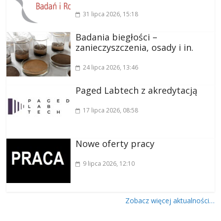
31 lipca 2026
, 15:18
Badania biegłości –
zanieczyszczenia, osady i in.
24 lipca 2026
, 13:46
Paged Labtech z akredytacją
17 lipca 2026
, 08:58
Nowe oferty pracy
9 lipca 2026
, 12:10
Zobacz więcej aktualności…