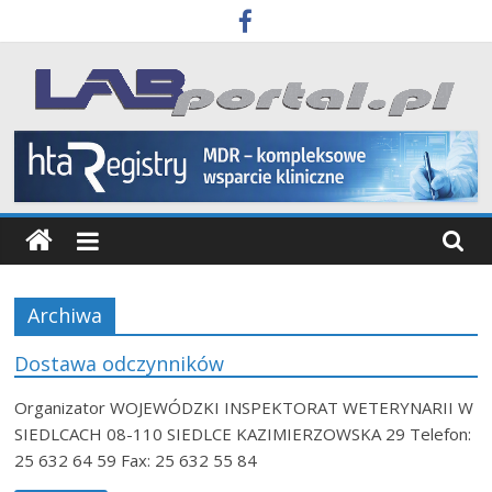
Skip
to
content
Labportal
Laboratoria
Aparatura
Badania
Archiwa
Dostawa odczynników
Organizator WOJEWÓDZKI INSPEKTORAT WETERYNARII W
SIEDLCACH 08-110 SIEDLCE KAZIMIERZOWSKA 29 Telefon:
25 632 64 59 Fax: 25 632 55 84