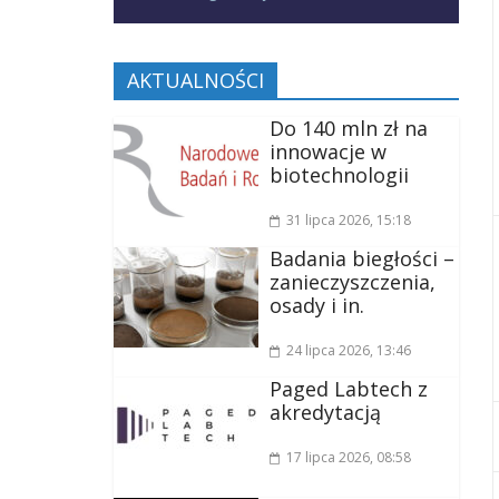
AKTUALNOŚCI
Do 140 mln zł na
innowacje w
biotechnologii
31 lipca 2026
, 15:18
Badania biegłości –
zanieczyszczenia,
osady i in.
24 lipca 2026
, 13:46
Paged Labtech z
akredytacją
17 lipca 2026
, 08:58