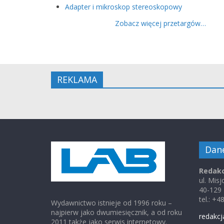
Adapter i mikroskop stereoskopowy
Zobacz więcej przetargów…
REKLAMA
Dan
Redakc
ul. Mis
40-129
tel.: +
Wydawnictwo istnieje od 1996 roku –
najpierw jako dwumiesięcznik, a od roku
redakcj
2011 także jako serwis internetowy.