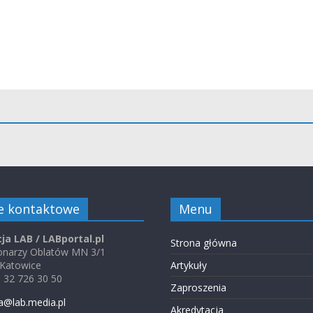
e kontaktowe
Menu
ja LAB / LABportal.pl
Strona główna
jonarzy Oblatów MN 3/1
 Katowice
Artykuły
48 32 726 30 50
Zaproszenia
a@lab.media.pl
Akredytacja