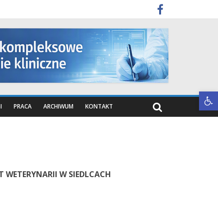
Otwórz pasek narzędzi
I
PRACA
ARCHIWUM
KONTAKT
 WETERYNARII W SIEDLCACH