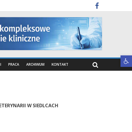
Otwórz pasek narzędzi
I
PRACA
ARCHIWUM
KONTAKT
TERYNARII W SIEDLCACH