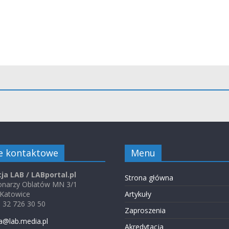
e kontaktowe
Menu
ja LAB / LABportal.pl
Strona główna
jonarzy Oblatów MN 3/1
 Katowice
Artykuły
48 32 726 30 50
Zaproszenia
a@lab.media.pl
Akredytacja