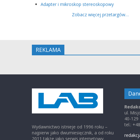
Adapter i mikroskop stereoskopowy
Zobacz więcej przetargów…
REKLAMA
Dan
Redakc
ul. Mis
40-129
tel.: +
Wydawnictwo istnieje od 1996 roku –
najpierw jako dwumiesięcznik, a od roku
redakcj
2011 także jako serwis internetowy.