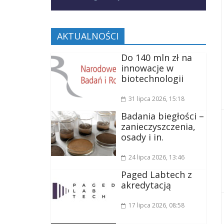
AKTUALNOŚCI
Do 140 mln zł na
innowacje w
biotechnologii
31 lipca 2026
, 15:18
Badania biegłości –
zanieczyszczenia,
osady i in.
24 lipca 2026
, 13:46
Paged Labtech z
akredytacją
17 lipca 2026
, 08:58