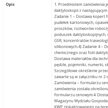
Opis
1. Przedmiotem zamówienia j
daktyloskopii z następującym
Zadanie 1 – Dostawa kopert f
pudełek kartonowych, opasek
proszków, roztworów roboczy
poduszek daktyloskopijnych, 
GSR, koncentratów traseologi
silikonowych.4) Zadanie 4 –
chemicznego oraz folii daktyl
Dostawa materiałów dla techn
pędzle, pojemniki, numerki, sk
Szczegółowe określenie prze
zawarte są w załączniku nr 2
Zamówienia – formularzu ce
zamówienia została określona
formularzu cenowym.4. Dosta
Magazynu Wydziału Gospodar
KWP zlokalizowanego na teren