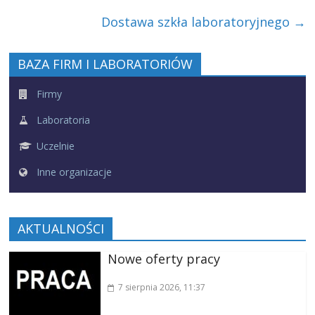
Dostawa szkła laboratoryjnego
→
BAZA FIRM I LABORATORIÓW
Firmy
Laboratoria
Uczelnie
Inne organizacje
AKTUALNOŚCI
Nowe oferty pracy
7 sierpnia 2026
, 11:37