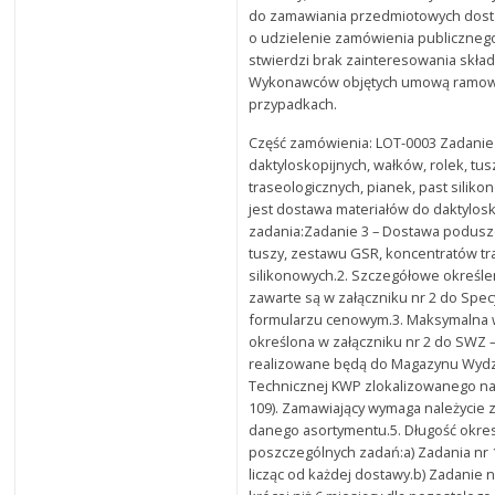
do zamawiania przedmiotowych dos
o udzielenie zamówienia publiczneg
stwierdzi brak zainteresowania skł
Wykonawców objętych umową ramową
przypadkach.
Część zamówienia: LOT-0003 Zadanie
daktyloskopijnych, wałków, rolek, tu
traseologicznych, pianek, past sili
jest dostawa materiałów do daktylos
zadania:Zadanie 3 – Dostawa podusze
tuszy, zestawu GSR, koncentratów tr
silikonowych.2. Szczegółowe określe
zawarte są w załączniku nr 2 do Spe
formularzu cenowym.3. Maksymalna w
określona w załączniku nr 2 do SWZ
realizowane będą do Magazynu Wydz
Technicznej KWP zlokalizowanego na 
109). Zamawiający wymaga należycie 
danego asortymentu.5. Długość okres
poszczególnych zadań:a) Zadania nr 1-
licząc od każdej dostawy.b) Zadanie nr 4