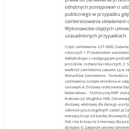
odrębnych postępowań o udz
publicznego w przypadku gdy
zainteresowania składaniem 
Wykonawców objętych umową
uzasadnionych przypadkach.
Część zamówienia: LOT-0002 Zadanie
roboczych 1. Przedmiotem zamówieni
daktyloskopii z następującym podzia
proszków, roztworów roboczych; 2. 
wielkość zamówienia zawarte są w zał
Warunków Zamówienia – formularzu 
zamówienia została określona w załą
cenowym.4. Dostawy realizowane bę
Materiałowo – Technicznej KWP zloka
Krakowa (ul. Mogilska 109). Zamawia
dostawy, właściwej dla danego asort
zakresie poszczególnych zadań:a) Zada
miesięcy licząc od każdej dostawy.b) Z
folii i nie krócej niż 6 miesięcy dla 
dostawy; 6. Zawarcie umowy ramowe