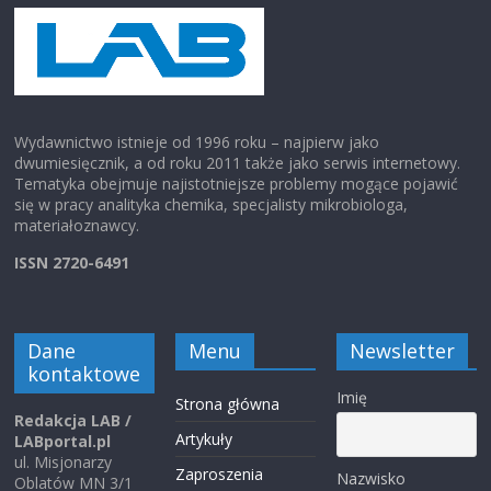
Wydawnictwo istnieje od 1996 roku – najpierw jako
dwumiesięcznik, a od roku 2011 także jako serwis internetowy.
Tematyka obejmuje najistotniejsze problemy mogące pojawić
się w pracy analityka chemika, specjalisty mikrobiologa,
materiałoznawcy.
ISSN 2720-6491
Dane
Menu
Newsletter
kontaktowe
Imię
Strona główna
Redakcja LAB /
Artykuły
LABportal.pl
ul. Misjonarzy
Zaproszenia
Nazwisko
Oblatów MN 3/1