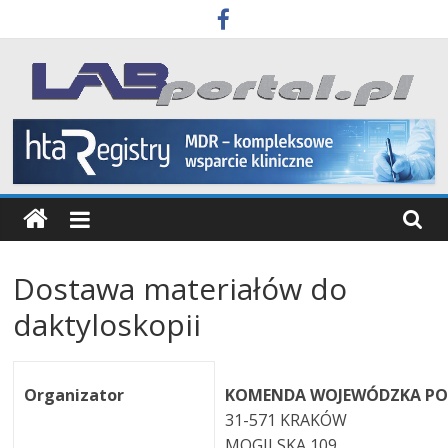
Skip
to
content
Labportal
Laboratoria
Aparatura
Badania
Dostawa materiałów do
daktyloskopii
Organizator
KOMENDA WOJEWÓDZKA POL
31-571 KRAKÓW
MOGILSKA 109