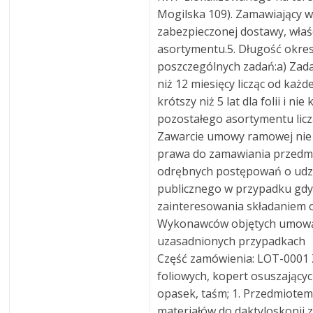
Mogilska 109). Zamawiający 
zabezpieczonej dostawy, właś
asortymentu.5. Długość okres
poszczególnych zadań:a) Zadan
niż 12 miesięcy licząc od każd
krótszy niż 5 lat dla folii i nie
pozostałego asortymentu liczą
Zawarcie umowy ramowej nie
prawa do zamawiania przedm
odrębnych postępowań o udz
publicznego w przypadku gdy
zainteresowania składaniem 
Wykonawców objętych umową
uzasadnionych przypadkach
Część zamówienia: LOT-0001 
foliowych, kopert osuszający
opasek, taśm; 1. Przedmiote
materiałów do daktyloskopii 