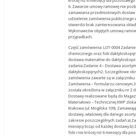
krócej niż 6 miesięcy dla pozostałego
6. Zawarcie umowy ramowej nie poz
zamawiania przedmiotowych dostaw
udzielenie zamówienia publicznego 
stwierdzi brak zainteresowania skł
Wykonawców objętych umową ramową
przypadkach.
Część zamówienia: LOT-0004 Zadanie
chemicznego oraz folii daktyloskopi
dostawa materiałów do daktyloskopii
zadania:Zadanie 4 – Dostawa asortym
daktyloskopijnych2. Szczegółowe okr
zamówienia zawarte są w załączniku 
Zamówienia – formularzu cenowym.3
została określona w załączniku nr 2
Dostawy realizowane będą do Magaz
Materiałowo – Technicznej KWP zloka
Krakowa (ul. Mogilska 109). Zamawia
dostawy, właściwej dla danego asort
zakresie poszczególnych zadań:a) Zada
miesięcy licząc od każdej dostawy.b) Z
folii i nie krócej niż 6 miesięcy dla 