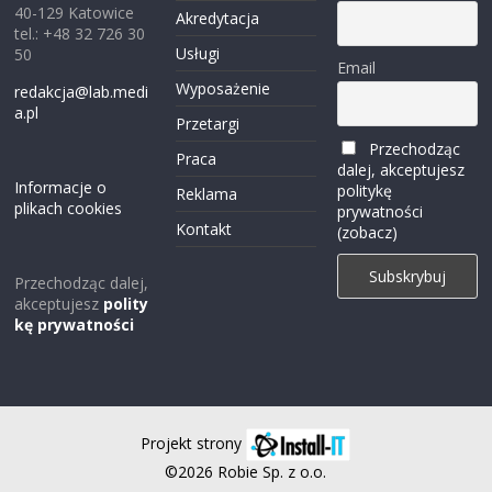
40-129 Katowice
Akredytacja
tel.: +48 32 726 30
Usługi
50
Email
Wyposażenie
redakcja@lab.medi
a.pl
Przetargi
Przechodząc
Praca
dalej, akceptujesz
Informacje o
politykę
Reklama
plikach cookies
prywatności
Kontakt
(zobacz)
Przechodząc dalej,
akceptujesz
polity
kę prywatności
Projekt strony
©2026 Robie Sp. z o.o.