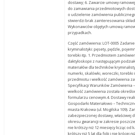
dostawy; 6. Zawarcie umowy ramowe
do zamawiania przedmiotowych dos
o udzielenie zamówienia publiczneg
stwierdzi brak zainteresowania skł
Wykonawców objętych umową ramową
przypadkach.
Część zamówienia: LOT-0005 Zadanie 
kryminalistyki: pęsety, pędzle, pojemn
torebki itp. 1. Przedmiotem zamówie
daktyloskopii z następującym podzia
materiałów dla techników kryminalisty
numerki, skalówki, woreczki, torebki
przedmiotu i wielkość zamówienia za
Specyfikacji Warunków Zamówienia 
wielkość zamówienia została określo
formularzu cenowym.4. Dostawy rea
Gospodarki Materiałowo – Techniczn
miasta Krakowa (ul. Mogilska 109). Z
zabezpieczonej dostawy, właściwej d
okresu gwarancji w zakresie poszczeg
nie krótszy niż 12 miesięcy licząc od 
krótszy niż 5 lat dla folii i nie krócej