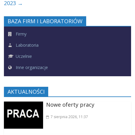
2023
→
BAZA FIRM I LABORATORIÓW
Firmy
Laboratoria
Uczelnie
Inne organizacje
AKTUALNOŚCI
Nowe oferty pracy
7 sierpnia 2026
, 11:37