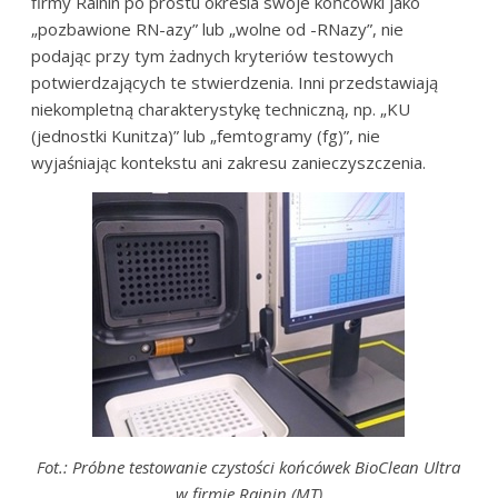
firmy Rainin po prostu określa swoje końcówki jako
„pozbawione RN-azy” lub „wolne od -RNazy”, nie
podając przy tym żadnych kryteriów testowych
potwierdzających te stwierdzenia. Inni przedstawiają
niekompletną charakterystykę techniczną, np. „KU
(jednostki Kunitza)” lub „femtogramy (fg)”, nie
wyjaśniając kontekstu ani zakresu zanieczyszczenia.
Fot.: Próbne testowanie czystości końcówek BioClean Ultra
w firmie Rainin (MT)