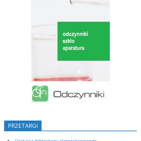
PRZETARGI
„Dostawa mikroskopu stereoskopowego