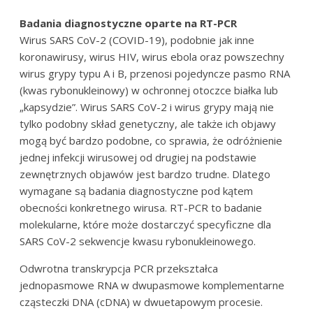
Badania diagnostyczne oparte na RT-PCR
Wirus SARS CoV-2 (COVID-19), podobnie jak inne
koronawirusy, wirus HIV, wirus ebola oraz powszechny
wirus grypy typu A i B, przenosi pojedyncze pasmo RNA
(kwas rybonukleinowy) w ochronnej otoczce białka lub
„kapsydzie”. Wirus SARS CoV-2 i wirus grypy mają nie
tylko podobny skład genetyczny, ale także ich objawy
mogą być bardzo podobne, co sprawia, że odróżnienie
jednej infekcji wirusowej od drugiej na podstawie
zewnętrznych objawów jest bardzo trudne. Dlatego
wymagane są badania diagnostyczne pod kątem
obecności konkretnego wirusa. RT-PCR to badanie
molekularne, które może dostarczyć specyficzne dla
SARS CoV-2 sekwencje kwasu rybonukleinowego.
Odwrotna transkrypcja PCR przekształca
jednopasmowe RNA w dwupasmowe komplementarne
cząsteczki DNA (cDNA) w dwuetapowym procesie.