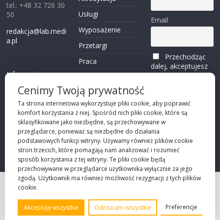
tel.: +48 32 726 30
Usługi
50
Email
Wyposażenie
redakcja@lab.medi
a.pl
Przetargi
Przechodząc
Praca
dalej, akceptujesz
Informacje o
politykę
Reklama
plikach cookies
prywatności
Cenimy Twoją prywatność
Kontakt
(zobacz)
Ta strona internetowa wykorzystuje pliki cookie, aby poprawić
komfort korzystania z niej. Spośród nich pliki cookie, które są
Przechodząc dalej,
sklasyfikowane jako niezbędne, są przechowywane w
akceptujesz
polity
przeglądarce, ponieważ są niezbędne do działania
kę prywatności
podstawowych funkcji witryny. Używamy również plików cookie
stron trzecich, które pomagają nam analizować i rozumieć
sposób korzystania z tej witryny. Te pliki cookie będą
przechowywane w przeglądarce użytkownika wyłącznie za jego
zgodą. Użytkownik ma również możliwość rezygnacji z tych plików
cookie.
Projekt strony
©2026 Robie Sp. z o.o.
Preferencje
Akceptuję wszystkie
Odrzucam wszystkie