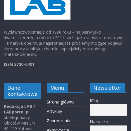
Wydawnictwo istnieje od 1996 roku – najpierw jako
dwumiesięcznik, a od roku 2011 także jako serwis internetowy.
Tematyka obejmuje najistotniejsze problemy mogące pojawić
się w pracy analityka chemika, specjalisty mikrobiologa,
materiałoznawcy.
ISSN 2720-6491
Dane
Menu
Newsletter
kontaktowe
Imię
Strona główna
Redakcja LAB /
Artykuły
LABportal.pl
ul. Misjonarzy
Zaproszenia
Nazwisko
Oblatów MN 3/1
40-129 Katowice
Akredytacja