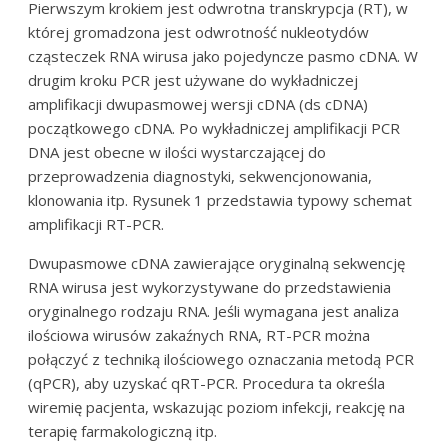
Pierwszym krokiem jest odwrotna transkrypcja (RT), w
której gromadzona jest odwrotność nukleotydów
cząsteczek RNA wirusa jako pojedyncze pasmo cDNA. W
drugim kroku PCR jest używane do wykładniczej
amplifikacji dwupasmowej wersji cDNA (ds cDNA)
początkowego cDNA. Po wykładniczej amplifikacji PCR
DNA jest obecne w ilości wystarczającej do
przeprowadzenia diagnostyki, sekwencjonowania,
klonowania itp. Rysunek 1 przedstawia typowy schemat
amplifikacji RT-PCR.
Dwupasmowe cDNA zawierające oryginalną sekwencję
RNA wirusa jest wykorzystywane do przedstawienia
oryginalnego rodzaju RNA. Jeśli wymagana jest analiza
ilościowa wirusów zakaźnych RNA, RT-PCR można
połączyć z techniką ilościowego oznaczania metodą PCR
(qPCR), aby uzyskać qRT-PCR. Procedura ta określa
wiremię pacjenta, wskazując poziom infekcji, reakcję na
terapię farmakologiczną itp.