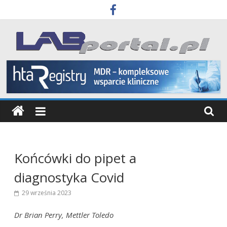
Skip
to
content
Labportal
Laboratoria
Aparatura
Badania
Końcówki do pipet a
diagnostyka Covid
29 września 2023
Dr Brian Perry, Mettler Toledo