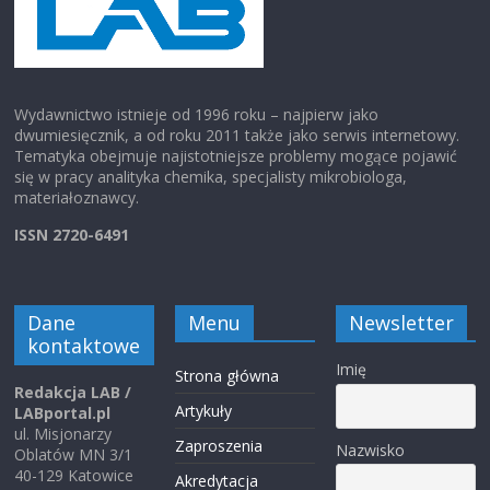
Wydawnictwo istnieje od 1996 roku – najpierw jako
dwumiesięcznik, a od roku 2011 także jako serwis internetowy.
Tematyka obejmuje najistotniejsze problemy mogące pojawić
się w pracy analityka chemika, specjalisty mikrobiologa,
materiałoznawcy.
ISSN 2720-6491
Dane
Menu
Newsletter
kontaktowe
Imię
Strona główna
Redakcja LAB /
Artykuły
LABportal.pl
ul. Misjonarzy
Zaproszenia
Nazwisko
Oblatów MN 3/1
40-129 Katowice
Akredytacja