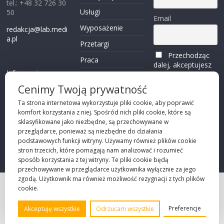
tel.: +48 32 726 30
Usługi
50
Email
Wyposażenie
redakcja@lab.medi
a.pl
Przetargi
Przechodząc
Praca
dalej, akceptujesz
Informacje o
politykę
Reklama
plikach cookies
prywatności
Cenimy Twoją prywatność
Kontakt
(zobacz)
Ta strona internetowa wykorzystuje pliki cookie, aby poprawić
komfort korzystania z niej. Spośród nich pliki cookie, które są
Przechodząc dalej,
sklasyfikowane jako niezbędne, są przechowywane w
akceptujesz
polity
przeglądarce, ponieważ są niezbędne do działania
kę prywatności
podstawowych funkcji witryny. Używamy również plików cookie
stron trzecich, które pomagają nam analizować i rozumieć
sposób korzystania z tej witryny. Te pliki cookie będą
przechowywane w przeglądarce użytkownika wyłącznie za jego
zgodą. Użytkownik ma również możliwość rezygnacji z tych plików
cookie.
Projekt strony
©2026 Robie Sp. z o.o.
Preferencje
Akceptuję wszystkie
Odrzucam wszystkie