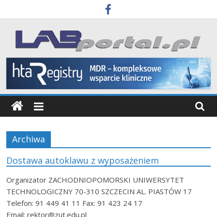
Skip
to
content
Labportal
Laboratoria
Aparatura
Badania
Archiwa
Dostawa autoklawu z wyposażeniem
Organizator ZACHODNIOPOMORSKI UNIWERSYTET
TECHNOLOGICZNY 70-310 SZCZECIN AL. PIASTÓW 17
Telefon: 91 449 41 11 Fax: 91 423 24 17
Email: rektor@zut.edu.pl