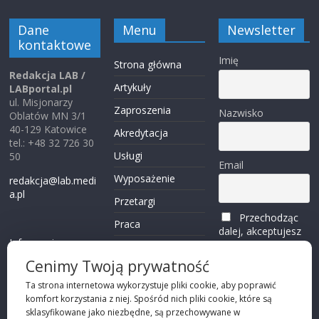
Dane
Menu
Newsletter
kontaktowe
Imię
Strona główna
Redakcja LAB /
Artykuły
LABportal.pl
ul. Misjonarzy
Zaproszenia
Nazwisko
Oblatów MN 3/1
40-129 Katowice
Akredytacja
tel.: +48 32 726 30
Usługi
50
Email
Wyposażenie
redakcja@lab.medi
a.pl
Przetargi
Przechodząc
Praca
dalej, akceptujesz
Informacje o
politykę
Reklama
plikach cookies
prywatności
Cenimy Twoją prywatność
Kontakt
(zobacz)
Ta strona internetowa wykorzystuje pliki cookie, aby poprawić
komfort korzystania z niej. Spośród nich pliki cookie, które są
Przechodząc dalej,
sklasyfikowane jako niezbędne, są przechowywane w
akceptujesz
polity