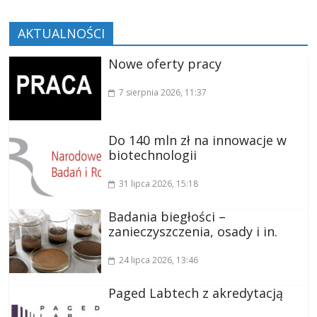
AKTUALNOŚCI
Nowe oferty pracy
7 sierpnia 2026
, 11:37
Do 140 mln zł na innowacje w
biotechnologii
31 lipca 2026
, 15:18
Badania biegłości –
zanieczyszczenia, osady i in.
24 lipca 2026
, 13:46
Paged Labtech z akredytacją