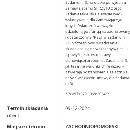
Zadaniu nr 3, na etapie po wydaniu
Zamawiającemu SPRZĘTU z tego
Zadania takie jak usuwanie wad i
wykonywanie dla Zamawiającego
innych świadczeń w związku z
udzieloną gwarancją na zaoferowan
i dostarczony SPRZĘT w Zadaniu nr
3.5. Szczegółowo świadczenia
składające się na wskazany w ust. 3 i
4 powyżej zakres dostawy
stanowiącej przedmiot Zadania nr 3,
jak też inne warunki ich realizacji –
zawierają postanowienia załącznika
nr 5A SWZ (Wzór Umowy dla Zadania
nr 3)
ZP/WEk/979-1068/2024/P
Termin składania
09-12-2024
ofert
Miejsce i termin
ZACHODNIOPOMORSKI