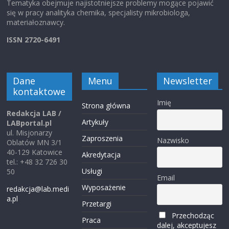
Tematyka obejmuje najistotniejsze problemy mogące pojawić
się w pracy analityka chemika, specjalisty mikrobiologa,
materiałoznawcy.
ISSN 2720-6491
Dane
Menu
Newsletter
kontaktowe
Imię
Strona główna
Redakcja LAB /
Artykuły
LABportal.pl
ul. Misjonarzy
Zaproszenia
Nazwisko
Oblatów MN 3/1
40-129 Katowice
Akredytacja
tel.: +48 32 726 30
Usługi
50
Email
Wyposażenie
redakcja@lab.medi
a.pl
Przetargi
Przechodząc
Praca
dalej, akceptujesz