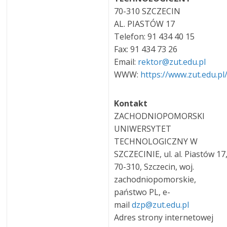
70-310 SZCZECIN
AL. PIASTÓW 17
Telefon: 91 434 40 15
Fax: 91 434 73 26
Email:
rektor@zut.edu.pl
WWW:
https://www.zut.edu.pl
Kontakt
ZACHODNIOPOMORSKI
UNIWERSYTET
TECHNOLOGICZNY W
SZCZECINIE, ul. al. Piastów 17
70-310, Szczecin, woj.
zachodniopomorskie,
państwo PL, e-
mail
dzp@zut.edu.pl
Adres strony internetowej