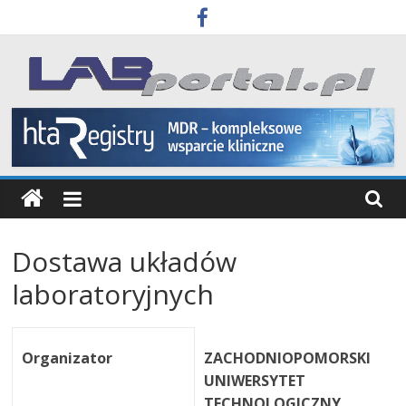
Skip
to
content
Labportal
Laboratoria
Aparatura
Badania
Dostawa układów
laboratoryjnych
Organizator
ZACHODNIOPOMORSKI
UNIWERSYTET
TECHNOLOGICZNY