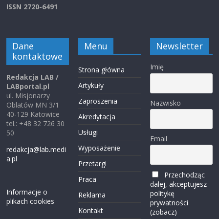
ISSN 2720-6491
Dane
Menu
Newsletter
kontaktowe
Imię
Strona główna
Redakcja LAB /
Artykuły
LABportal.pl
ul. Misjonarzy
Zaproszenia
Nazwisko
Oblatów MN 3/1
40-129 Katowice
Akredytacja
tel.: +48 32 726 30
Usługi
50
Email
Wyposażenie
redakcja@lab.medi
a.pl
Przetargi
Przechodząc
Praca
dalej, akceptujesz
Informacje o
politykę
Reklama
plikach cookies
prywatności
Kontakt
(zobacz)