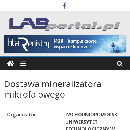
Skip
to
content
Labportal
Laboratoria
Aparatura
Badania
Dostawa mineralizatora
mikrofalowego
Organizator
ZACHODNIOPOMORSKI
UNIWERSYTET
TECHNOLOGICZNY W