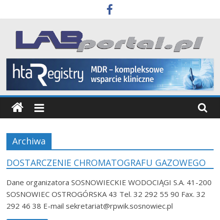
Skip
to
content
Labportal
Laboratoria
Aparatura
Badania
Archiwa
DOSTARCZENIE CHROMATOGRAFU GAZOWEGO
Dane organizatora SOSNOWIECKIE WODOCIĄGI S.A. 41-200
SOSNOWIEC OSTROGÓRSKA 43 Tel. 32 292 55 90 Fax. 32
292 46 38 E-mail sekretariat@rpwik.sosnowiec.pl