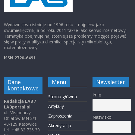
Wydawnictwo istnieje od 1996 roku – najpierw jako
dwumiesięcznik, a od roku 2011 także jako serwis internetowy.
Tematyka obejmuje najistotniejsze problemy mogące pojawić
się w pracy analityka chemika, specjalisty mikrobiologa,
materiałoznawcy.
ISSN 2720-6491
Dane
Menu
Newsletter
kontaktowe
Imię
Strona główna
Redakcja LAB /
Artykuły
LABportal.pl
ul. Misjonarzy
Zaproszenia
Nazwisko
Oblatów MN 3/1
40-129 Katowice
Akredytacja
tel.: +48 32 726 30