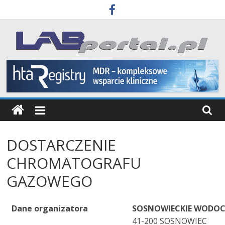
Skip
to
content
Labportal
Laboratoria
Aparatura
Badania
DOSTARCZENIE
CHROMATOGRAFU
GAZOWEGO
Dane organizatora
SOSNOWIECKIE WODOCI
41-200 SOSNOWIEC