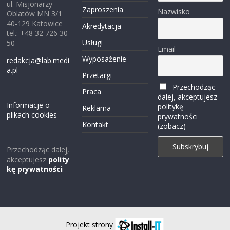
ul. Misjonarzy
Zaproszenia
Nazwisko
Oblatów MN 3/1
40-129 Katowice
Akredytacja
tel.: +48 32 726 30
Usługi
50
Email
Wyposażenie
redakcja@lab.medi
a.pl
Przetargi
Przechodząc
Praca
dalej, akceptujesz
Informacje o
politykę
Reklama
plikach cookies
prywatności
Kontakt
(zobacz)
Przechodząc dalej,
akceptujesz
polity
kę prywatności
Projekt strony