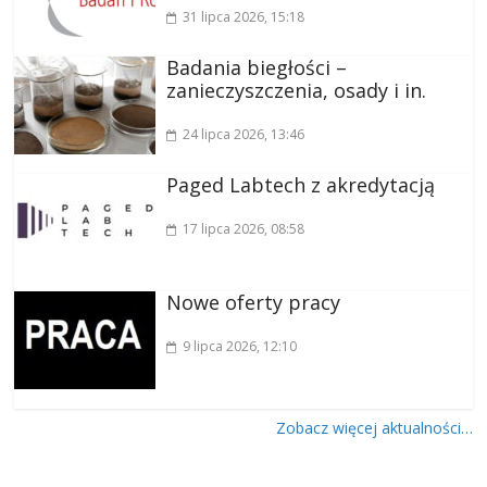
31 lipca 2026
, 15:18
Badania biegłości –
zanieczyszczenia, osady i in.
24 lipca 2026
, 13:46
Paged Labtech z akredytacją
17 lipca 2026
, 08:58
Nowe oferty pracy
9 lipca 2026
, 12:10
Zobacz więcej aktualności…