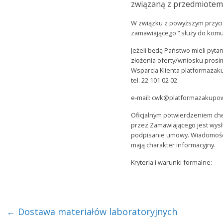
związaną z przedmiotem
W związku z powyższym przycis
zamawiającego ” służy do komu
Jeżeli będą Państwo mieli pyt
złożenia oferty/wniosku prosi
Wsparcia Klienta platformazak
tel. 22 101 02 02
e-mail: cwk@platformazakupo
Oficjalnym potwierdzeniem chę
przez Zamawiającego jest wys
podpisanie umowy. Wiadomośc
mają charakter informacyjny.
Kryteria i warunki formalne:
←
Dostawa materiałów laboratoryjnych