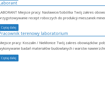
Laborant
LABORANT Miejsce pracy: Nasławice/Sobótka Twój zakres obowi
przygotowywanie recept roboczych do produkcji mieszanek miner
Czytaj dalej
Pracownik terenowy laboratorium
Miejsce pracy: Koszalin / Niekłonice Twój zakres obowiązków: p
wykonywanie badań materiałów budowlanych i warstw nawierzchn
Czytaj dalej