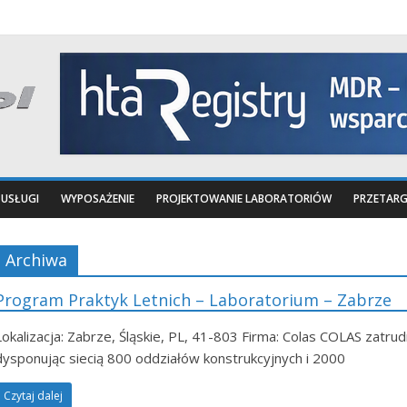
USŁUGI
WYPOSAŻENIE
PROJEKTOWANIE LABORATORIÓW
PRZETARG
Archiwa
Program Praktyk Letnich – Laboratorium – Zabrze
Lokalizacja: Zabrze, Śląskie, PL, 41-803 Firma: Colas COLAS zatr
dysponując siecią 800 oddziałów konstrukcyjnych i 2000
Czytaj dalej