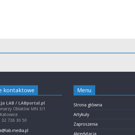
e kontaktowe
Menu
ja LAB / LABportal.pl
Strona główna
jonarzy Oblatów MN 3/1
 Katowice
Artykuły
48 32 726 30 50
Zaproszenia
a@lab.media.pl
Akredytacja