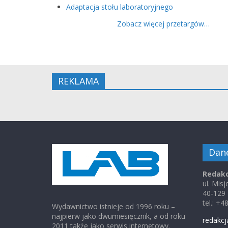
Adaptacja stołu laboratoryjnego
Zobacz więcej przetargów…
REKLAMA
Dan
Redakc
ul. Mis
40-129
tel.: +
Wydawnictwo istnieje od 1996 roku –
najpierw jako dwumiesięcznik, a od roku
redakcj
2011 także jako serwis internetowy.