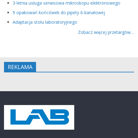
3-letnia usługa serwisowa mikroskopu elektronowego
9 opakowań końcówek do pipety 6-kanałowej
Adaptacja stołu laboratoryjnego
Zobacz więcej przetargów…
REKLAMA