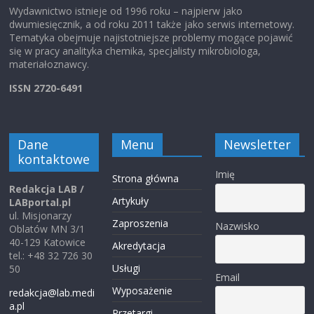
Wydawnictwo istnieje od 1996 roku – najpierw jako
dwumiesięcznik, a od roku 2011 także jako serwis internetowy.
Tematyka obejmuje najistotniejsze problemy mogące pojawić
się w pracy analityka chemika, specjalisty mikrobiologa,
materiałoznawcy.
ISSN 2720-6491
Dane
Menu
Newsletter
kontaktowe
Imię
Strona główna
Redakcja LAB /
Artykuły
LABportal.pl
ul. Misjonarzy
Zaproszenia
Nazwisko
Oblatów MN 3/1
40-129 Katowice
Akredytacja
tel.: +48 32 726 30
Usługi
50
Email
Wyposażenie
redakcja@lab.medi
a.pl
Przetargi