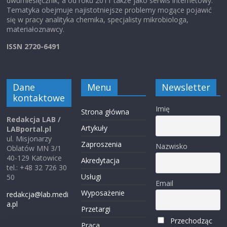
dwumiesięcznik, a od roku 2011 także jako serwis internetowy.
Tematyka obejmuje najistotniejsze problemy mogące pojawić
się w pracy analityka chemika, specjalisty mikrobiologa,
materiałoznawcy.
ISSN 2720-6491
Dane
Menu
Newsletter
kontaktowe
Imię
Strona główna
Redakcja LAB /
Artykuły
LABportal.pl
ul. Misjonarzy
Zaproszenia
Nazwisko
Oblatów MN 3/1
40-129 Katowice
Akredytacja
tel.: +48 32 726 30
Usługi
50
Email
Wyposażenie
redakcja@lab.medi
a.pl
Przetargi
Przechodząc
Praca