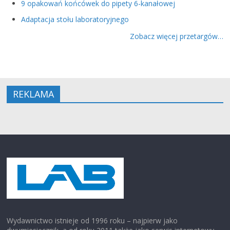
9 opakowań końcówek do pipety 6-kanałowej
Adaptacja stołu laboratoryjnego
Zobacz więcej przetargów…
REKLAMA
Wydawnictwo istnieje od 1996 roku – najpierw jako