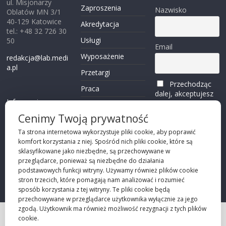
ul. Misjonarzy
Zaproszenia
Nazwisko
Oblatów MN 3/1
40-129 Katowice
Akredytacja
tel.: +48 32 726 30
Usługi
50
Email
Wyposażenie
redakcja@lab.medi
a.pl
Przetargi
Przechodząc
Praca
dalej, akceptujesz
Informacje o
politykę
Reklama
plikach cookies
prywatności
Cenimy Twoją prywatność
Kontakt
(zobacz)
Ta strona internetowa wykorzystuje pliki cookie, aby poprawić
komfort korzystania z niej. Spośród nich pliki cookie, które są
Przechodząc dalej,
sklasyfikowane jako niezbędne, są przechowywane w
akceptujesz
polity
przeglądarce, ponieważ są niezbędne do działania
kę prywatności
podstawowych funkcji witryny. Używamy również plików cookie
stron trzecich, które pomagają nam analizować i rozumieć
sposób korzystania z tej witryny. Te pliki cookie będą
przechowywane w przeglądarce użytkownika wyłącznie za jego
zgodą. Użytkownik ma również możliwość rezygnacji z tych plików
cookie.
Projekt strony