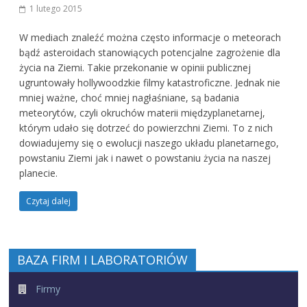
1 lutego 2015
W mediach znaleźć można często informacje o meteorach
bądź asteroidach stanowiących potencjalne zagrożenie dla
życia na Ziemi. Takie przekonanie w opinii publicznej
ugruntowały hollywoodzkie filmy katastroficzne. Jednak nie
mniej ważne, choć mniej nagłaśniane, są badania
meteorytów, czyli okruchów materii międzyplanetarnej,
którym udało się dotrzeć do powierzchni Ziemi. To z nich
dowiadujemy się o ewolucji naszego układu planetarnego,
powstaniu Ziemi jak i nawet o powstaniu życia na naszej
planecie.
Czytaj dalej
BAZA FIRM I LABORATORIÓW
Firmy