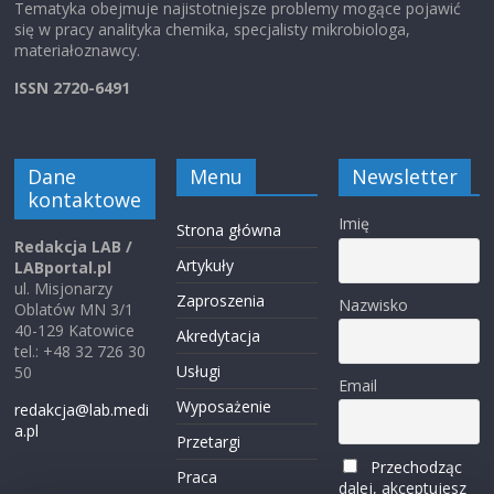
Tematyka obejmuje najistotniejsze problemy mogące pojawić
się w pracy analityka chemika, specjalisty mikrobiologa,
materiałoznawcy.
ISSN 2720-6491
Dane
Menu
Newsletter
kontaktowe
Imię
Strona główna
Redakcja LAB /
Artykuły
LABportal.pl
ul. Misjonarzy
Zaproszenia
Nazwisko
Oblatów MN 3/1
40-129 Katowice
Akredytacja
tel.: +48 32 726 30
Usługi
50
Email
Wyposażenie
redakcja@lab.medi
a.pl
Przetargi
Przechodząc
Praca
dalej, akceptujesz