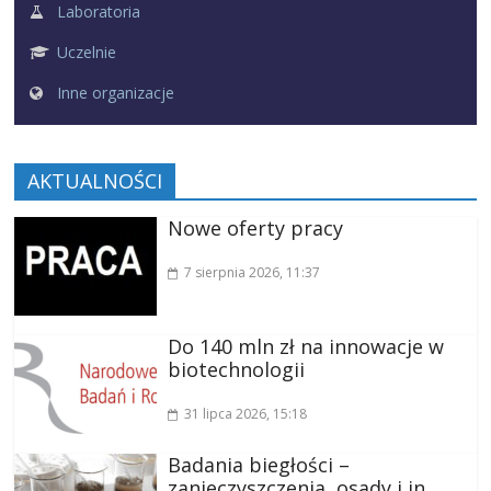
Laboratoria
Uczelnie
Inne organizacje
AKTUALNOŚCI
Nowe oferty pracy
7 sierpnia 2026
, 11:37
Do 140 mln zł na innowacje w
biotechnologii
31 lipca 2026
, 15:18
Badania biegłości –
zanieczyszczenia, osady i in.