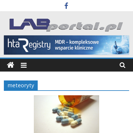
Skip
to
content
Labportal
Laboratoria
Aparatura
Badania
meteoryty