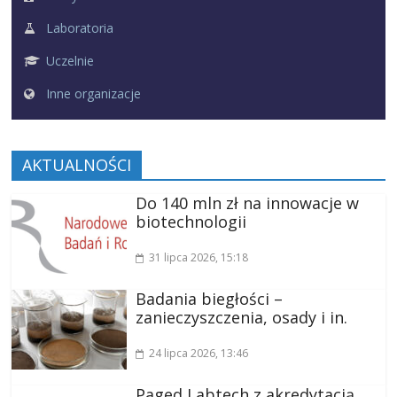
Laboratoria
Uczelnie
Inne organizacje
AKTUALNOŚCI
Do 140 mln zł na innowacje w
biotechnologii
31 lipca 2026
, 15:18
Badania biegłości –
zanieczyszczenia, osady i in.
24 lipca 2026
, 13:46
Paged Labtech z akredytacją