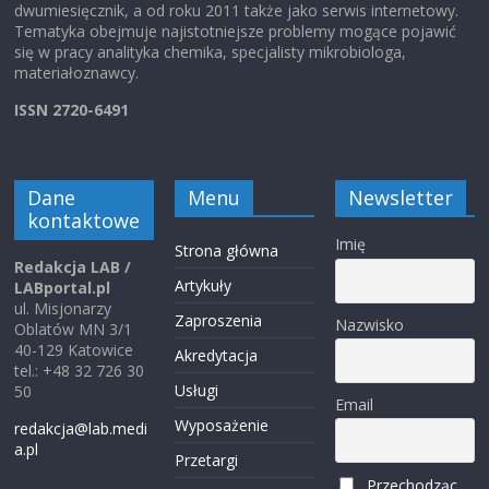
dwumiesięcznik, a od roku 2011 także jako serwis internetowy.
Tematyka obejmuje najistotniejsze problemy mogące pojawić
się w pracy analityka chemika, specjalisty mikrobiologa,
materiałoznawcy.
ISSN 2720-6491
Dane
Menu
Newsletter
kontaktowe
Imię
Strona główna
Redakcja LAB /
Artykuły
LABportal.pl
ul. Misjonarzy
Zaproszenia
Nazwisko
Oblatów MN 3/1
40-129 Katowice
Akredytacja
tel.: +48 32 726 30
Usługi
50
Email
Wyposażenie
redakcja@lab.medi
a.pl
Przetargi
Przechodząc