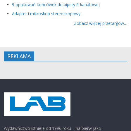
9 opakowań końcówek do pipety 6-kanałowej
Adapter i mikroskop stereoskopowy
Zobacz więcej przetargów…
REKLAMA
Wydawnictwo istnieje od 1996 roku – najpierw jako