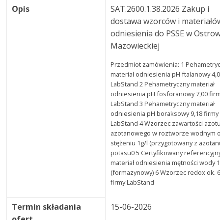
Opis
SAT.2600.1.38.2026 Zakup i
dostawa wzorców i materiałó
odniesienia do PSSE w Ostrow
Mazowieckiej
Przedmiot zamówienia: 1 Pehametry
materiał odniesienia pH ftalanowy 4,0
LabStand 2 Pehametryczny materiał
odniesienia pH fosforanowy 7,00 fir
LabStand 3 Pehametryczny materiał
odniesienia pH boraksowy 9,18 firmy
LabStand 4 Wzorzec zawartości azot
azotanowego w roztworze wodnym 
stężeniu 1g/l (przygotowany z azota
potasu0 5 Certyfikowany referencyjn
materiał odniesienia mętności wody
(formazynowy) 6 Wzorzec redox ok. 
firmy LabStand
Termin składania
15-06-2026
ofert