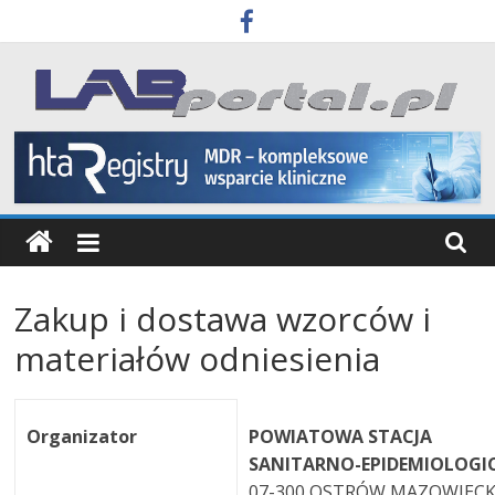
Skip
to
content
Labportal
Laboratoria
Aparatura
Badania
Zakup i dostawa wzorców i
materiałów odniesienia
Organizator
POWIATOWA STACJA
SANITARNO-EPIDEMIOLOGI
07-300 OSTRÓW MAZOWIEC