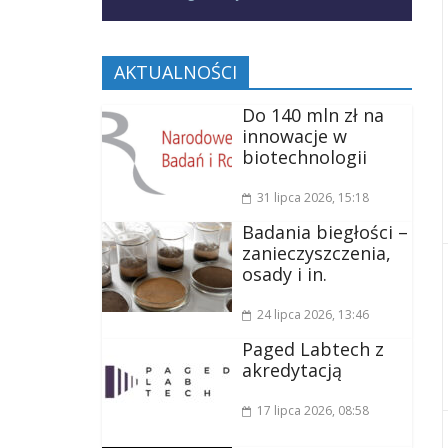
AKTUALNOŚCI
Do 140 mln zł na
innowacje w
biotechnologii
31 lipca 2026
, 15:18
Badania biegłości –
zanieczyszczenia,
osady i in.
24 lipca 2026
, 13:46
Paged Labtech z
akredytacją
17 lipca 2026
, 08:58