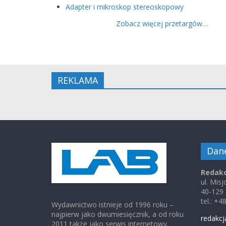
Adapter i mikroskop stereoskopowy
Zobacz więcej przetargów…
REKLAMA
Dan
Redakc
ul. Mis
40-129
tel.: +
Wydawnictwo istnieje od 1996 roku –
najpierw jako dwumiesięcznik, a od roku
redakcj
2011 także jako serwis internetowy.