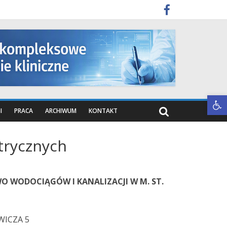
Otwórz pasek narzędzi
I
PRACA
ARCHIWUM
KONTAKT
trycznych
WO WODOCIĄGÓW I KANALIZACJI W M. ST.
WICZA 5