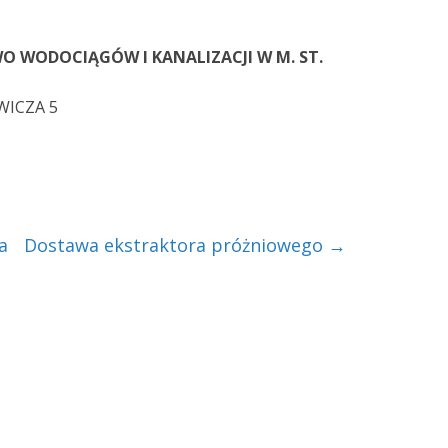
WO WODOCIĄGÓW I KANALIZACJI W M. ST.
WICZA 5
a
Dostawa ekstraktora próżniowego
→