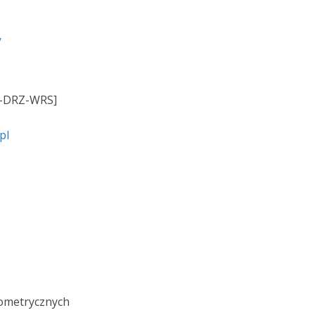
/
-DRZ-WRS]
.pl
ometrycznych