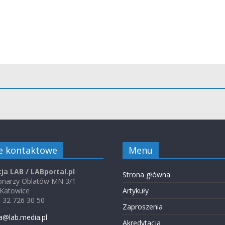
e kontaktowe
Menu
ja LAB / LABportal.pl
Strona główna
jonarzy Oblatów MN 3/1
 Katowice
Artykuły
48 32 726 30 50
Zaproszenia
a@lab.media.pl
Akredytacja