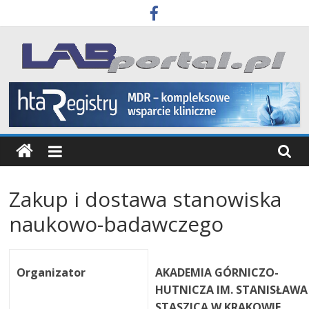
Skip
to
content
Labportal
Laboratoria
Aparatura
Badania
Zakup i dostawa stanowiska
naukowo-badawczego
Organizator
AKADEMIA GÓRNICZO-
HUTNICZA IM. STANISŁAWA
STASZICA W KRAKOWIE