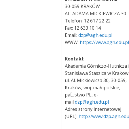
30-059 KRAKÓW
AL. ADAMA MICKIEWICZA 30
Telefon: 12 617 22 22
Fax: 12 633 10 14
Email:
dzp@agh.edu.pl
WWW:
https://www.agh.edu.pl
Kontakt
Akademia Górniczo-Hutnicza 
Stanisława Staszica w Krakow
ul. Al. Mickiewicza 30, 30-059,
Kraków, woj. małopolskie,
paĹ„stwo PL, e-
mail
dzp@agh.edu.pl
Adres strony internetowej
(URL):
http://www.dzp.agh.edu