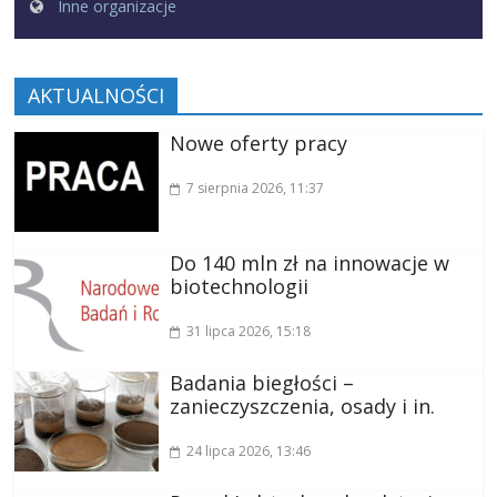
Inne organizacje
AKTUALNOŚCI
Nowe oferty pracy
7 sierpnia 2026
, 11:37
Do 140 mln zł na innowacje w
biotechnologii
31 lipca 2026
, 15:18
Badania biegłości –
zanieczyszczenia, osady i in.
24 lipca 2026
, 13:46