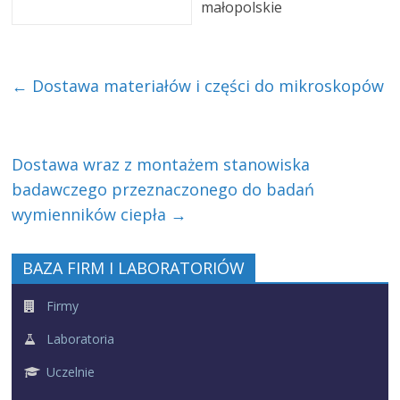
małopolskie
←
Dostawa materiałów i części do mikroskopów
Dostawa wraz z montażem stanowiska
badawczego przeznaczonego do badań
wymienników ciepła
→
BAZA FIRM I LABORATORIÓW
Firmy
Laboratoria
Uczelnie