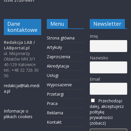
ISSN 2720-6491
Dane
Menu
Newsletter
kontaktowe
Imię
Strona główna
Redakcja LAB /
Artykuły
LABportal.pl
ul. Misjonarzy
Zaproszenia
Nazwisko
Oblatów MN 3/1
40-129 Katowice
Akredytacja
tel.: +48 32 726 30
Usługi
50
Email
Wyposażenie
redakcja@lab.medi
a.pl
Przetargi
Przechodząc
Praca
dalej, akceptujesz
Informacje o
politykę
Reklama
plikach cookies
prywatności
Kontakt
(zobacz)