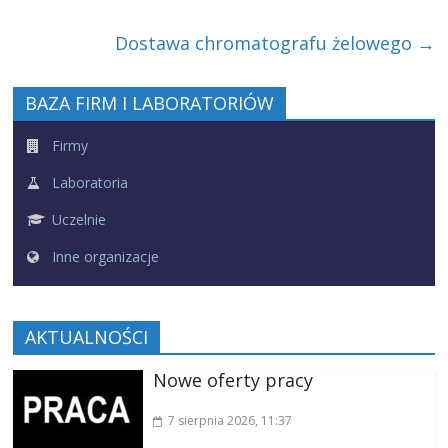
Dostawa chromatografu żelowego
→
BAZA FIRM I LABORATORIÓW
Firmy
Laboratoria
Uczelnie
Inne organizacje
AKTUALNOŚCI
Nowe oferty pracy
7 sierpnia 2026
, 11:37