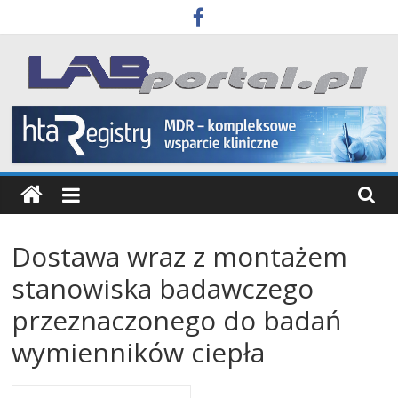
Skip
to
content
Labportal
Laboratoria
Aparatura
Badania
Dostawa wraz z montażem
stanowiska badawczego
przeznaczonego do badań
wymienników ciepła