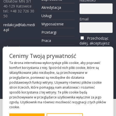
Nazwisko
Oblatów MN 3/1
40-129 Katowice
Akredytacja
tel.: +48 32 726 30
Usługi
50
Email
Wyposażenie
redakcja@lab.medi
a.pl
Przetargi
Przechodząc
Praca
dalej, akceptujesz
Informacje o
politykę
Reklama
plikach cookies
prywatności
Cenimy Twoją prywatność
Kontakt
(zobacz)
Ta strona internetowa wykorzystuje pliki cookie, aby poprawić
komfort korzystania z niej. Spośród nich pliki cookie, które są
Przechodząc dalej,
sklasyfikowane jako niezbędne, są przechowywane w
akceptujesz
polity
przeglądarce, ponieważ są niezbędne do działania
kę prywatności
podstawowych funkcji witryny. Używamy również plików cookie
stron trzecich, które pomagają nam analizować i rozumieć
sposób korzystania z tej witryny. Te pliki cookie będą
przechowywane w przeglądarce użytkownika wyłącznie za jego
zgodą. Użytkownik ma również możliwość rezygnacji z tych plików
cookie.
Projekt strony
©2026 Robie Sp. z o.o.