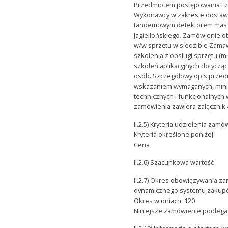
Przedmiotem postępowania i z
Wykonawcy w zakresie dostaw
tandemowym detektorem mas dl
Jagiellońskiego. Zamówienie o
w/w sprzętu w siedzibie Zama
szkolenia z obsługi sprzętu (m
szkoleń aplikacyjnych dotyczą
osób. Szczegółowy opis przed
wskazaniem wymaganych, mini
technicznych i funkcjonalnych
zamówienia zawiera załącznik
II.2.5) Kryteria udzielenia zamó
Kryteria określone poniżej
Cena
II.2.6) Szacunkowa wartość
II.2.7) Okres obowiązywania 
dynamicznego systemu zaku
Okres w dniach: 120
Niniejsze zamówienie podlega