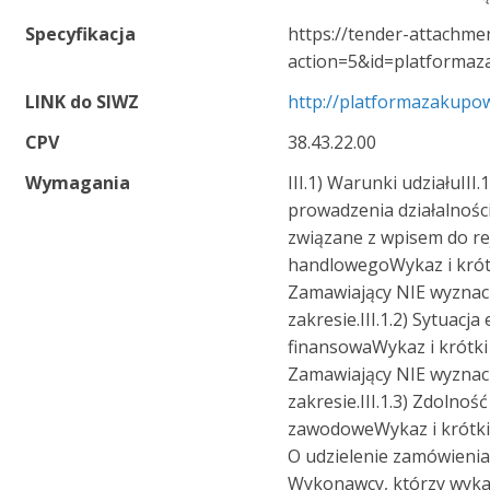
Specyfikacja
https://tender-attachmen
action=5&id=platforma
LINK do SIWZ
http://platformazakupow
CPV
38.43.22.00
Wymagania
III.1) Warunki udziałuIII.
prowadzenia działalnoś
związane z wpisem do r
handlowegoWykaz i krót
Zamawiający NIE wyzna
zakresie.III.1.2) Sytuacj
finansowaWykaz i krótki o
Zamawiający NIE wyzna
zakresie.III.1.3) Zdolność
zawodoweWykaz i krótki o
O udzielenie zamówieni
Wykonawcy, którzy wykaż