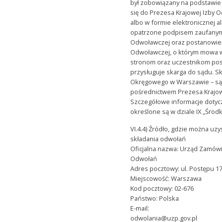
był zobowiązany na podstawie
się do Prezesa Krajowej Izby 
albo w formie elektronicznej a
opatrzone podpisem zaufanym.
Odwoławczej oraz postanowien
Odwoławczej, o którym mowa w 
stronom oraz uczestnikom p
przysługuje skarga do sądu. S
Okręgowego w Warszawie – są
pośrednictwem Prezesa Krajow
Szczegółowe informacje dotyc
określone są w dziale IX „Środ
VI.4.4) Źródło, gdzie można uz
składania odwołań
Oficjalna nazwa: Urząd Zamów
Odwołań
Adres pocztowy: ul. Postępu 1
Miejscowość: Warszawa
Kod pocztowy: 02-676
Państwo: Polska
E-mail:
odwolania@uzp.gov.pl