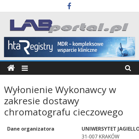
Skip
to
content
Labportal
Laboratoria
Aparatura
Badania
Wyłonienie Wykonawcy w
zakresie dostawy
chromatografu cieczowego
Dane organizatora
UNIWERSYTET JAGIELL
31-007 KRAKÓW