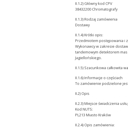
II.1.2) Główny kod CPV
38432200 Chromatografy
II.1.3) Rodzaj zamówienia
Dostawy
II.1.4) Krótki opis:
Przedmiotem postępowania i z
Wykonawcy w zakresie dostaw
tandemowym detektorem mas dl
Jagiellońskiego.
II.1.5) Szacunkowa całkowita w
II.1.6) Informacje o częściach
To zamówienie podzielone jest 
II.2) Opis
II.2.3) Miejsce świadczenia usłu
Kod NUTS:
PL213 Miasto Kraków
II.2.4) Opis zamówienia: