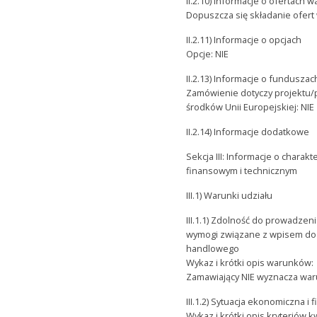
II.2.10) Informacje o ofertach 
Dopuszcza się składanie ofert
II.2.11) Informacje o opcjach
Opcje: NIE
II.2.13) Informacje o funduszac
Zamówienie dotyczy projektu
środków Unii Europejskiej: NIE
II.2.14) Informacje dodatkowe
Sekcja III: Informacje o char
finansowym i technicznym
III.1) Warunki udziału
III.1.1) Zdolność do prowadzen
wymogi związane z wpisem do
handlowego
Wykaz i krótki opis warunków:
Zamawiający NIE wyznacza war
III.1.2) Sytuacja ekonomiczna i
Wykaz i krótki opis kryteriów kwa