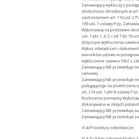
Zamawiający wykluczy z post
okoliczności określonych w art.
zastrzeżeniem art. 110 ust. 2 P
109 ust. 1 ustawy Pzp, Zamawi
Wykonawcę na podstawie okolic
ust. 1 pkt 1, 4, 5, i od 7 do 1
dotyczące wykluczenia zawier
Wykaz oświadczeń i dokument
warunków udziału w postępow
wykluczenia zawiera SWZ z zał
Zamawiający NIE przewiduje m
ramowej.
Zamawiający NIE przewiduje m
polegającego na powtórzeniu
art. 214 ust. 1 pkt 8 ustawy Pzp.
Rozliczenia pomiędzy Wykona
dokonywane w złotych polskich
Zamawiający NIE przewiduje auk
Zamawiający NIE przewiduje z
VI.4) Procedury odwoławcze
VI.4.1) Organ odpowiedzialny