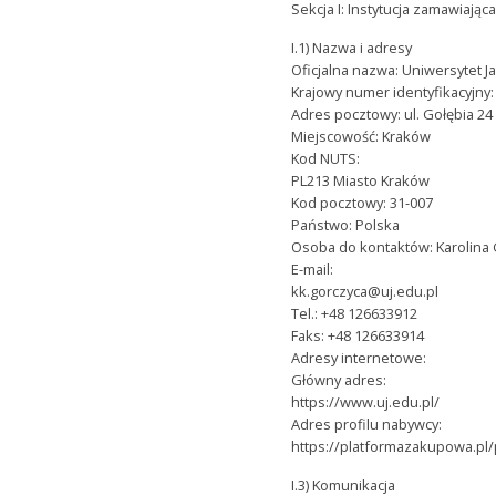
Sekcja I: Instytucja zamawiając
I.1) Nazwa i adresy
Oficjalna nazwa: Uniwersytet Ja
Krajowy numer identyfikacyjny
Adres pocztowy: ul. Gołębia 24
Miejscowość: Kraków
Kod NUTS:
PL213 Miasto Kraków
Kod pocztowy: 31-007
Państwo: Polska
Osoba do kontaktów: Karolina
E-mail:
kk.gorczyca@uj.edu.pl
Tel.: +48 126633912
Faks: +48 126633914
Adresy internetowe:
Główny adres:
https://www.uj.edu.pl/
Adres profilu nabywcy:
https://platformazakupowa.pl
I.3) Komunikacja