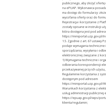
publicznego, aby złożyć ofertę
na ePUAP. Wykonawca posiada
ma dostęp do formularzy: złoże
wycofania oferty oraz do formu
Rejestracja i korzystanie z Pla
zostały opisane w instrukcji u
która dostępna jest pod adres
https://miniportal.uzp.gov.pl/In
1.5. Zgodnie z art. 67 ustawy 
podaje wymagania techniczne i
sporządzania, wysyłania i odb
elektronicznej związane z korz
1) Wymagania techniczne i orga
odbierania korespondencji ele
przekazywanej przy ich użyciu,
Regulaminie korzystania z sys
dostępnym pod adresem
https://miniportal.uzp.gov.pl/
Warunkach korzystania z elekt
usług administracji publiczne
https://epuap.gov.pl/wps/porta
klienta/regulamin;