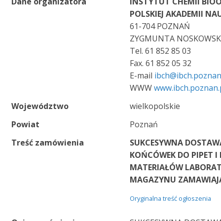
Dane organizatora
INSTYTUT CHEMII BIO
POLSKIEJ AKADEMII N
61-704 POZNAŃ
ZYGMUNTA NOSKOWSKI
Tel. 61 852 85 03
Fax. 61 852 05 32
E-mail
ibch@ibch.poznan
WWW
www.ibch.poznan.
Województwo
wielkopolskie
Powiat
Poznań
Treść zamówienia
SUKCESYWNA DOSTAW
KOŃCÓWEK DO PIPET I
MATERIAŁÓW LABORA
MAGAZYNU ZAMAWIAJ
Oryginalna treść ogłoszenia