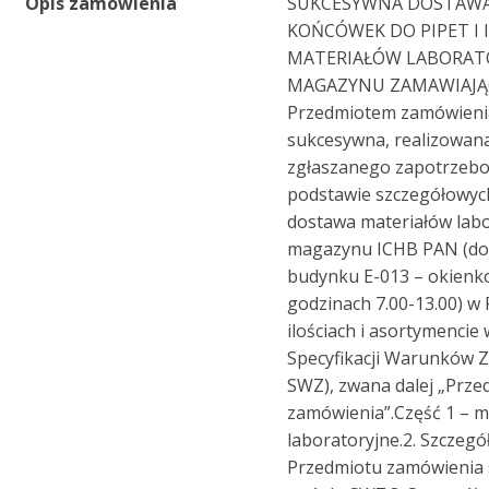
Opis zamówienia
SUKCESYWNA DOSTAWA
KOŃCÓWEK DO PIPET I
MATERIAŁÓW LABORAT
MAGAZYNU ZAMAWIAJĄCE
Przedmiotem zamówienia
sukcesywna, realizowan
zgłaszanego zapotrzebo
podstawie szczegółowyc
dostawa materiałów lab
magazynu ICHB PAN (do
budynku E-013 – okienk
godzinach 7.00-13.00) w
ilościach i asortymenci
Specyfikacji Warunków Z
SWZ), zwana dalej „Prz
zamówienia”.Część 1 – m
laboratoryjne.2. Szczegó
Przedmiotu zamówienia 