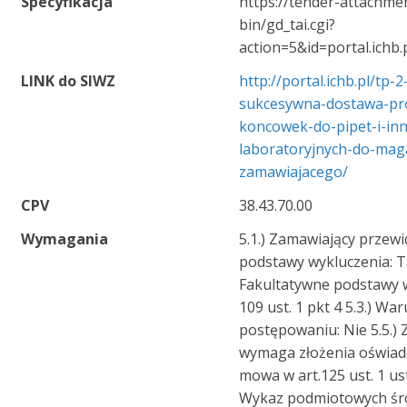
Specyfikacja
https://tender-attachme
bin/gd_tai.cgi?
action=5&id=portal.ichb
LINK do SIWZ
http://portal.ichb.pl/tp-
sukcesywna-dostawa-p
koncowek-do-pipet-i-in
laboratoryjnych-do-mag
zamawiajacego/
CPV
38.43.70.00
Wymagania
5.1.) Zamawiający przew
podstawy wykluczenia: Ta
Fakultatywne podstawy w
109 ust. 1 pkt 4 5.3.) Wa
postępowaniu: Nie 5.5.)
wymaga złożenia oświad
mowa w art.125 ust. 1 ust
Wykaz podmiotowych ś