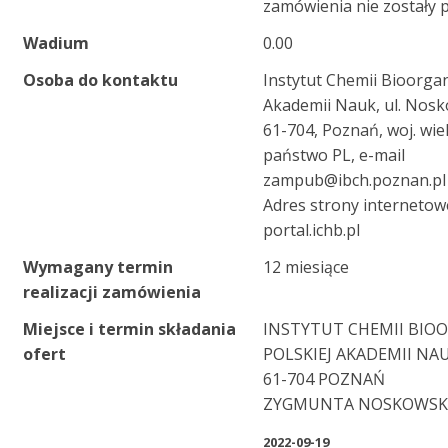
zamówienia nie zostały 
Wadium
0.00
Osoba do kontaktu
Instytut Chemii Bioorgan
Akademii Nauk, ul. Nosk
61-704, Poznań, woj. wie
państwo PL, e-mail
zampub@ibch.poznan.pl
Adres strony internetowe
portal.ichb.pl
Wymagany termin
12 miesiące
realizacji zamówienia
Miejsce i termin składania
INSTYTUT CHEMII BIO
ofert
POLSKIEJ AKADEMII N
61-704 POZNAŃ
ZYGMUNTA NOSKOWSKI
2022-09-19