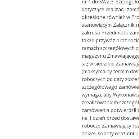
nr 1 do SWZ.3. Szczegó
dotyczące realizacji zam
określone również w Pr
stanowiącym Załącznik n
zakresu Przedmiotu zam
także przywóz oraz roz
ramach szczegółowych 
magazynu Zmawiającego
się w siedzibie Zamawia
(maksymalny termin dos
roboczych od daty złoże
szczegółowego zamówien
wymaga, aby Wykonawca
zrealizowaniem szczeg
zamówienia potwierdził 
na 1 dzień przed dostaw
robocze Zamawiający ro
aniżeli soboty oraz dni