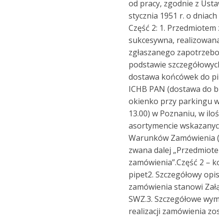
od pracy, zgodnie z Usta
stycznia 1951 r. o dniach
Część 2: 1. Przedmiotem
sukcesywna, realizowan
zgłaszanego zapotrzebo
podstawie szczegółowyc
dostawa końcówek do p
ICHB PAN (dostawa do b
okienko przy parkingu w
13.00) w Poznaniu, w iloś
asortymencie wskazanych
Warunków Zamówienia (d
zwana dalej „Przedmiot
zamówienia”.Część 2 – 
pipet2. Szczegółowy opi
zamówienia stanowi Załą
SWZ.3. Szczegółowe wym
realizacji zamówienia zo