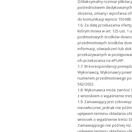
2) Maksymalny rozmiar plików 
pośrednictwem dedykowanych 
złożenia, zmiany i wycofania o
do komunikacji wynosi 150 MB.
1.6. Za datę przekazania ofert
którym mowa w art. 125 ust. 1 
podmiotowych środków dowo
przedmiotowych środków dow
informacji, oświadczeń lub d
przekazywanych w postępowani
ich przekazania na ePUAP.
1.7. W korespondencji pomięd
Wykonawcą, Wykonawcy powinn
numerem przedmiotowego po
562/2022.
1.8. Wykonawca może zwrócić 
z wnioskiem o wyjaśnienie tre
1.9. Zamawiający jest zobowiąz
niezwłocznie, jednak nie późni
upływem terminu składania ofe
wniosek o wyjaśnienie treści 
Zamawiającego nie później niż 
upływem terminu składania ofe