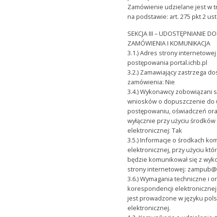
Zamówienie udzielane jest w 
na podstawie: art. 275 pkt 2 us
SEKCJA III – UDOSTĘPNIANIE
ZAMÓWIENIA I KOMUNIKACJA
3.1.) Adres strony internetow
postępowania portal.ichb.pl
3.2.) Zamawiający zastrzega 
zamówienia: Nie
3.4.) Wykonawcy zobowiązani są
wniosków o dopuszczenie do 
postępowaniu, oświadczeń or
wyłącznie przy użyciu środków
elektronicznej: Tak
3.5.) Informacje o środkach ko
elektronicznej, przy użyciu kt
będzie komunikował się z wyk
strony internetowej: zampub@
3.6.) Wymagania techniczne i o
korespondencji elektronicznej
jest prowadzone w języku pols
elektronicznej.