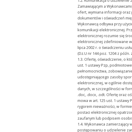
1.2. Komunikacja o udzielenie
Zamawiającym a Wykonawcami,
ofert, wymiana informacji ora
dokumentów i oświadczeń mię
Wykonawcą odbywa przy użyci
komunikacji elektronicznej. Pr
elektronicznej rozumie się śro
elektronicznej zdefiniowane w
lipca 2002 r. o świadczeniu us
(Dz.U nr 144 poz. 1204 z późn. 
1.3. Ofertę, oświadczenie, o k
ust. 1 ustawy Pzp, podmiotow
pełnomocnictwa, zobowiązani
udostępniającego zasoby sporz
elektronicznej, w ogólnie dos
danych, w szczególności w format
.doc, .docx, .odt. Ofertę oraz 
mowa w art. 125 ust. 1 ustawy 
rygorem nieważności, w formie
postaci elektronicznej opatrz
zaufanym lub podpisem osobi
1.4. Wykonawca zamierzający w
postępowaniu o udzielenie z