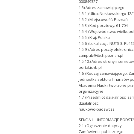
000849327
1.5) Adres zamawiającego
1.5.1.) Ulica: Noskowskiego 12/
1.5.2.) Miejscowość: Poznań
1.5.3.) Kod pocztowy: 61-704
1.5.4.) Województwo: wielkopo
1.5.5.) Kraj: Polska
1.5.6.) Lokalizacja NUTS 3: PL4
1.5.9.) Adres poczty elektronicz
zampub@ibch.poznan.pl
1.5.10.) Adres strony internet
portal.ichb.pl
1.6.) Rodzaj zamawiającego: Za
jednostka sektora finansów pu
Akademia Nauk i tworzone prze
organizacyjne
1.7.) Przedmiot działalności z
działalność
naukowo-badawcza
SEKCJA II – INFORMACJE POD
2.1.) Ogłoszenie dotyczy:
Zamówienia publicznego