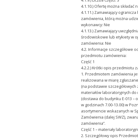
4.1.10.) Ofertę można składać n
4.1.11.) Zamawiający ogranicza 
zamówienia, którą można udzi
wykonawcy: Nie
4.1.13.) Zamawiający uwzględn
środowiskowe lub etykiety w o
zamówienia: Nie
4.2. Informacje szczegółowe o
przedmiotu zamówienia:
Część 1
4.2.2.) Krótki opis przedmiotu
1. Przedmiotem zamówienia je
realizowana w miarę zgłaszan
(na podstawie szczegółowych
materiałów laboratoryjnych d
(dostawa do budynku E-013 – o
w godzinach 7.00-13.00) w Pozna
asortymencie wskazanych w S
Zamówienia (dalej SWZ), zwan
zamówienia”.
Część 1 – materiały laboratoryjn
2. Szczegółowy opis Przedmio