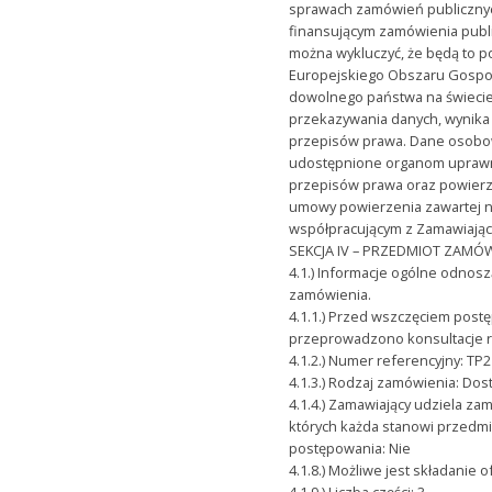
sprawach zamówień publicznyc
finansującym zamówienia publi
można wykluczyć, że będą to 
Europejskiego Obszaru Gospo
dowolnego państwa na świecie
przekazywania danych, wynika
przepisów prawa. Dane osobo
udostępnione organom upraw
przepisów prawa oraz powier
umowy powierzenia zawartej 
współpracującym z Zamawiają
SEKCJA IV – PRZEDMIOT ZAMÓ
4.1.) Informacje ogólne odnos
zamówienia.
4.1.1.) Przed wszczęciem post
przeprowadzono konsultacje 
4.1.2.) Numer referencyjny: TP
4.1.3.) Rodzaj zamówienia: Dos
4.1.4.) Zamawiający udziela za
których każda stanowi przedm
postępowania: Nie
4.1.8.) Możliwe jest składanie 
4.1.9.) Liczba części: 3