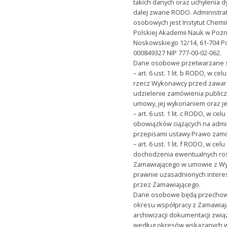
takich danych oraz uchylenia 
dalej zwane RODO. Administr
osobowych jest Instytut Chemi
Polskiej Akademii Nauk w Pozna
Noskowskiego 12/14, 61-704 
000849327 NIP 777-00-02-062.
Dane osobowe przetwarzane s
– art. 6 ust. 1 lit. b RODO, w ce
rzecz Wykonawcy przed zawa
udzielenie zamówienia publicz
umowy, jej wykonaniem oraz je
– art. 6 ust. 1 lit. c RODO, w ce
obowiązków ciążących na admi
przepisami ustawy Prawo zamó
– art. 6 ust. 1 lit. f RODO, w ce
dochodzenia ewentualnych ro
Zamawiającego w umowie z Wy
prawnie uzasadnionych intere
przez Zamawiającego.
Dane osobowe będą przechow
okresu współpracy z Zamawiaj
archiwizacji dokumentacji zwi
według okresów wskazanych w