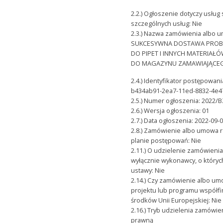
2.2.) Ogłoszenie dotyczy usług
szczególnych usług: Nie
2.3.) Nazwa zamówienia albo 
SUKCESYWNA DOSTAWA PRO
DO PIPET I INNYCH MATERIAŁ
DO MAGAZYNU ZAMAWIAJĄCE
2.4.) Identyfikator postępowan
b434ab91-2ea7-11ed-8832-4e4
2.5.) Numer ogłoszenia: 2022/
2.6.) Wersja ogłoszenia: 01
2.7.) Data ogłoszenia: 2022-09-
2.8.) Zamówienie albo umowa r
planie postępowań: Nie
2.11.) O udzielenie zamówieni
wyłącznie wykonawcy, o któryc
ustawy: Nie
2.14.) Czy zamówienie albo u
projektu lub programu współ
środków Unii Europejskiej: Nie
2.16.) Tryb udzielenia zamówi
prawną