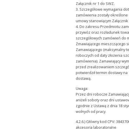
Załącznik nr 1 do SWZ.
3. Szczegółowe wymagania doty
zamówienia zostały określone 
umowy stanowiącym Załącznik 
4. Do zakresu Przedmiotu zam
przywóz oraz rozładunek tow
szczegółowych zamówień do 
Zmawiającego mieszczącego si
Zamawiającego (maksymalny te
roboczych od daty złożenia s
zamówienia). Zamawiający wy
przed zrealizowaniem szczeg
potwierdził termin dostawy na
dostawą.
Uwaga:
Przez dni robocze Zamawiając
aniżeli soboty oraz dni ustaw
zgodnie z Ustawą z dnia 18 styc
wolnych od pracy.
4.2.6.) Główny kod CPV: 3843700
akcesoria laboratoryjne