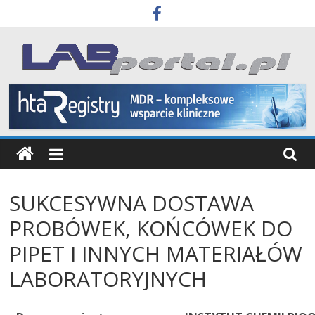
Skip
to
content
Labportal
Laboratoria
Aparatura
Badania
SUKCESYWNA DOSTAWA
PROBÓWEK, KOŃCÓWEK DO
PIPET I INNYCH MATERIAŁÓW
LABORATORYJNYCH