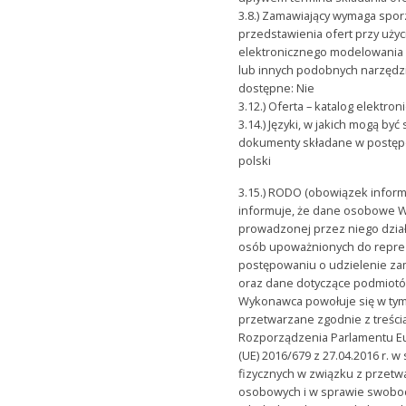
3.8.) Zamawiający wymaga spor
przedstawienia ofert przy użyc
elektronicznego modelowania
lub innych podobnych narzędzi,
dostępne: Nie
3.12.) Oferta – katalog elektron
3.14.) Języki, w jakich mogą by
dokumenty składane w postęp
polski
3.15.) RODO (obowiązek inform
informuje, że dane osobowe 
prowadzonej przez niego dział
osób upoważnionych do repre
postępowaniu o udzielenie za
oraz dane dotyczące podmiotó
Wykonawca powołuje się w ty
przetwarzane zgodnie z treścią
Rozporządzenia Parlamentu Eu
(UE) 2016/679 z 27.04.2016 r. 
fizycznych w związku z przet
osobowych i w sprawie swob