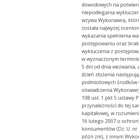
dowodowych na potwier
niepodlegania wykluczen
wzywa Wykonawcę, któr
została najwyżej ocenion
wykazania spełnienia w
postępowaniu oraz bra
wykluczenia z postępowa
w wyznaczonym terminie,
5 dni od dnia wezwania,
dzień złożenia następuj
podmiotowych środków 
oświadczenia Wykonawcy 
108 ust. 1 pkt 5 ustawy 
przynależności do tej s
kapitałowej, w rozumien
16 lutego 2007 o ochroni
konsumentów (Dz. U. nr 
późn zm), z innym Wyko