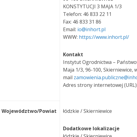
KONSTYTUCJI 3 MAJA 1/3
Telefon: 46 833 22 11
Fax: 46 833 31 86
Email:
io@inhort.pl
WWW:
https://www.inhort.pl/
Kontakt
Instytut Ogrodnictwa – Państwowy
Maja 1/3, 96-100, Skierniewice, w
mail
zamowienia.publiczne@inho
Adres strony internetowej (URL)
Województwo/Powiat
łódzkie / Skierniewice
Dodatkowe lokalizacje
łódzkie / Skierniewice