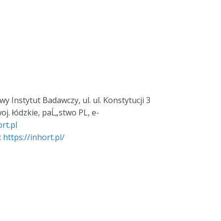
 Instytut Badawczy, ul. ul. Konstytucji 3
oj. łódzkie, paĹ„stwo PL, e-
rt.pl
:
https://inhort.pl/