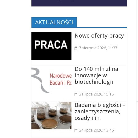
AKTUALNOŚCI
Nowe oferty pracy
7 sierpnia 2026
, 11:37
Do 140 mln zł na
innowacje w
biotechnologii
31 lipca 2026
, 15:18
Badania biegłości –
zanieczyszczenia,
osady i in.
24 lipca 2026
, 13:46