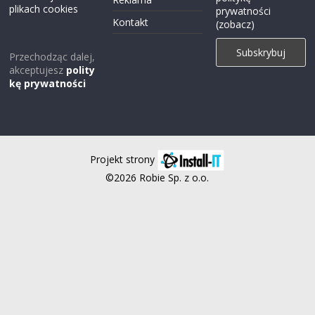
plikach cookies
prywatności
Kontakt
(zobacz)
Przechodząc dalej,
akceptujesz
polity
kę prywatności
Projekt strony
©2026 Robie Sp. z o.o.