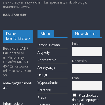
się w pracy analityka chemika, specjalisty mikrobiologa,
materiałoznawcy.
ISSN 2720-6491
Dane
Menu
Newsletter
kontaktowe
Imię
Strona główna
Redakcja LAB /
Artykuły
LABportal.pl
ul. Misjonarzy
Zaproszenia
Nazwisko
Oblatów MN 3/1
40-129 Katowice
Akredytacja
tel.: +48 32 726 30
Usługi
50
Email
Wyposażenie
redakcja@lab.medi
a.pl
Przetargi
Przechodząc
Praca
dalej, akceptujesz
Informacje o
politykę
Reklama