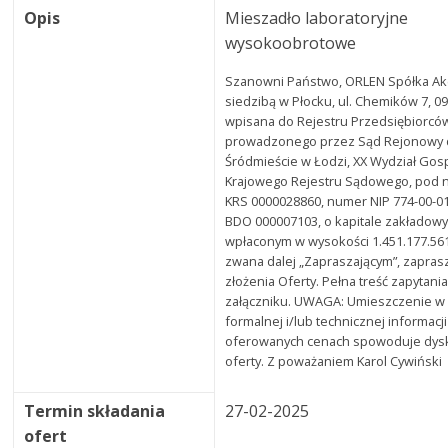
Opis
Mieszadło laboratoryjne
wysokoobrotowe
Szanowni Państwo, ORLEN Spółka Akc
siedzibą w Płocku, ul. Chemików 7, 09
wpisana do Rejestru Przedsiębiorcó
prowadzonego przez Sąd Rejonowy d
Śródmieście w Łodzi, XX Wydział Go
Krajowego Rejestru Sądowego, pod
KRS 0000028860, numer NIP 774-00-0
BDO 000007103, o kapitale zakładowy
wpłaconym w wysokości 1.451.177.561
zwana dalej „Zapraszającym”, zapras
złożenia Oferty. Pełna treść zapytani
załączniku. UWAGA: Umieszczenie w 
formalnej i/lub technicznej informacji
oferowanych cenach spowoduje dyskw
oferty. Z poważaniem Karol Cywiński
Termin składania
27-02-2025
ofert