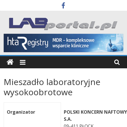
Skip
to
content
Labportal
Laboratoria
Aparatura
Badania
Mieszadło laboratoryjne
wysokoobrotowe
Organizator
POLSKI KONCERN NAFTOWY
S.A.
09-411 PŁOCK