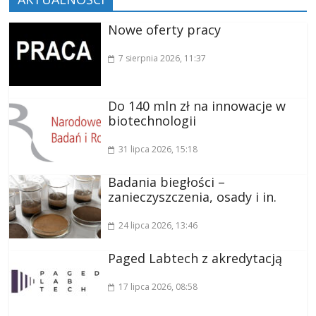
Nowe oferty pracy
7 sierpnia 2026
, 11:37
Do 140 mln zł na innowacje w
biotechnologii
31 lipca 2026
, 15:18
Badania biegłości –
zanieczyszczenia, osady i in.
24 lipca 2026
, 13:46
Paged Labtech z akredytacją
17 lipca 2026
, 08:58