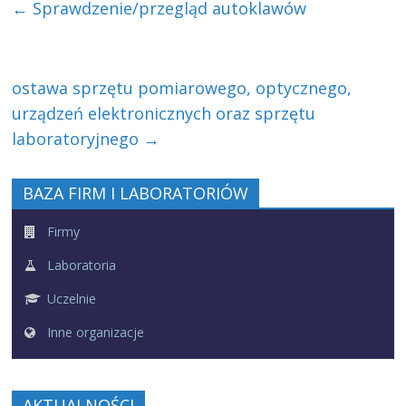
←
Sprawdzenie/przegląd autoklawów
ostawa sprzętu pomiarowego, optycznego,
urządzeń elektronicznych oraz sprzętu
laboratoryjnego
→
BAZA FIRM I LABORATORIÓW
Firmy
Laboratoria
Uczelnie
Inne organizacje
AKTUALNOŚCI