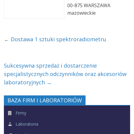
00-875 WARSZAWA
mazowieckie
←
Dostawa 1 sztuki spektroradiometru
Sukcesywna sprzedaż i dostarczenie
specjalistycznych odczynników oraz akcesoriów
laboratoryjnych
→
BAZA FIRM I LABORATORIÓW
Firmy
Laboratoria