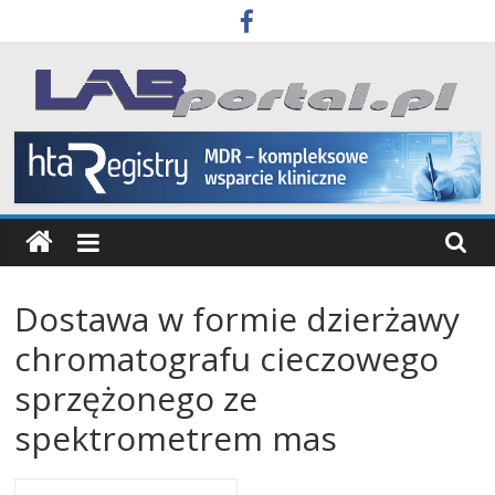
Skip
to
content
Labportal
Laboratoria
Aparatura
Badania
Dostawa w formie dzierżawy
chromatografu cieczowego
sprzężonego ze
spektrometrem mas