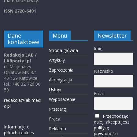
materiałoznawcy.
ISSN 2720-6491
Dane
Menu
Newsletter
kontaktowe
Imię
Strona główna
Redakcja LAB /
Artykuły
LABportal.pl
ul. Misjonarzy
Zaproszenia
Nazwisko
Oblatów MN 3/1
40-129 Katowice
Akredytacja
tel.: +48 32 726 30
Usługi
50
Email
Wyposażenie
redakcja@lab.medi
a.pl
Przetargi
Przechodząc
Praca
dalej, akceptujesz
Informacje o
politykę
Reklama
plikach cookies
prywatności