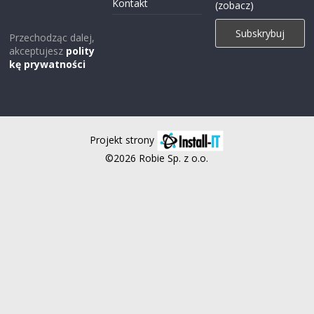
Kontakt
(zobacz)
Przechodząc dalej,
akceptujesz
polity
kę prywatności
Projekt strony
©2026 Robie Sp. z o.o.