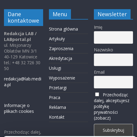
Dane
Menu
Newsletter
kontaktowe
Imię
Strona główna
Redakcja LAB /
Artykuły
LABportal.pl
ul. Misjonarzy
Zaproszenia
Nazwisko
Oblatów MN 3/1
40-129 Katowice
Akredytacja
tel.: +48 32 726 30
Usługi
50
Email
Wyposażenie
redakcja@lab.medi
a.pl
Przetargi
Przechodząc
Praca
dalej, akceptujesz
Informacje o
politykę
Reklama
plikach cookies
prywatności
Kontakt
(zobacz)
Przechodząc dalej,