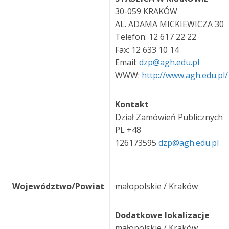
30-059 KRAKÓW
AL. ADAMA MICKIEWICZA 30
Telefon: 12 617 22 22
Fax: 12 633 10 14
Email:
dzp@agh.edu.pl
WWW:
http://www.agh.edu.pl/
Kontakt
Dział Zamówień Publicznych
PL +48
126173595
dzp@agh.edu.pl
Województwo/Powiat
małopolskie / Kraków
Dodatkowe lokalizacje
małopolskie / Kraków