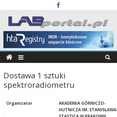
Skip
to
content
Labportal
Laboratoria
Aparatura
Badania
Dostawa 1 sztuki
spektroradiometru
Organizator
AKADEMIA GÓRNICZO-
HUTNICZA IM. STANISŁAWA
STASZICA W KRAKOWIE