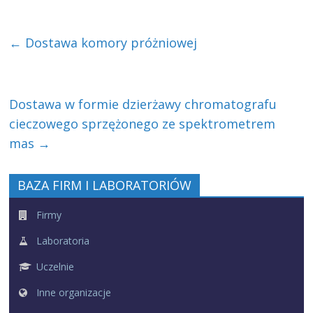
←
Dostawa komory próżniowej
Dostawa w formie dzierżawy chromatografu
cieczowego sprzężonego ze spektrometrem
mas
→
BAZA FIRM I LABORATORIÓW
Firmy
Laboratoria
Uczelnie
Inne organizacje