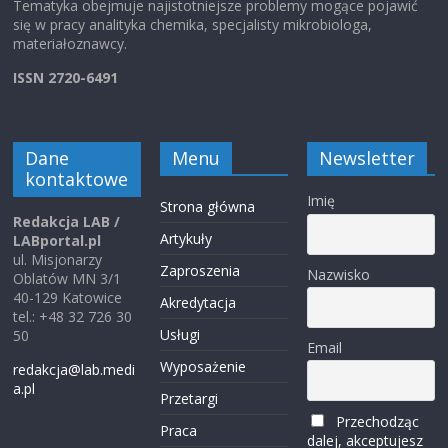
Tematyka obejmuje najistotniejsze problemy mogące pojawić
się w pracy analityka chemika, specjalisty mikrobiologa,
materiałoznawcy.
ISSN 2720-6491
Dane
Menu
Newsletter
kontaktowe
Imię
Strona główna
Redakcja LAB /
Artykuły
LABportal.pl
ul. Misjonarzy
Zaproszenia
Nazwisko
Oblatów MN 3/1
40-129 Katowice
Akredytacja
tel.: +48 32 726 30
Usługi
50
Email
Wyposażenie
redakcja@lab.medi
a.pl
Przetargi
Przechodząc
Praca
dalej, akceptujesz