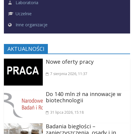
Laboratoria
Uczelnie
Inne organizacje
AKTUALNOŚCI
Nowe oferty pracy
7 sierpnia 2026
, 11:37
Do 140 mln zł na innowacje w
biotechnologii
31 lipca 2026
, 15:18
Badania biegłości –
zanieczyszczenia, osady i in.