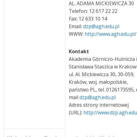
AL. ADAMA MICKIEWICZA 30
Telefon: 12 617 22 22
Fax: 12 633 10 14
Email:
dzp@agh.edu.pl
WWW:
http://www.agh.edu.pl/
Kontakt
Akademia Górniczo-Hutnicza 
Stanisława Staszica w Krakow
ul. Al. Mickiewicza 30, 30-059,
Kraków, woj. małopolskie,
państwo PL, tel. 0126173595, 
mail
dzp@agh.edu.pl
Adres strony internetowej
(URL):
http://www.dzp.agh.edu