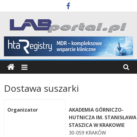
Skip
to
content
Labportal
Laboratoria
Aparatura
Badania
Dostawa suszarki
Organizator
AKADEMIA GÓRNICZO-
HUTNICZA IM. STANISŁAWA
STASZICA W KRAKOWIE
30-059 KRAKÓW