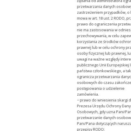
żądania od administratora ogr
przetwarzania danych osobow
zastrzeżeniem przypadków, o 
mowa w art. 18 ust. 2 RODO, p
prawo do ograniczenia przetw
nie ma zastosowania w odnies
przechowywania, w celu zape
korzystania ze środków ochro
prawnej lub w celu ochrony pr
osoby fizycznej lub prawnej, lu
uwagi na ważne względy inter
publicznego Unii Europejskiej 
państwa członkowskiego, a tak
ogranicza przetwarzania dany
osobowych do czasu zakończe
postępowania o udzielenie
zamówienia.
− prawo do wniesienia skargi 
Prezesa Urzędu Ochrony Dany
Osobowych, gdy uzna Pani/Pan
przetwarzanie danych osobow
Pani/Pana dotyczących narusz
przepisy RODO;