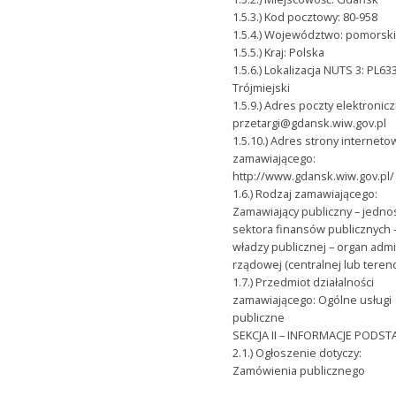
1.5.3.) Kod pocztowy: 80-958
1.5.4.) Województwo: pomorsk
1.5.5.) Kraj: Polska
1.5.6.) Lokalizacja NUTS 3: PL63
Trójmiejski
1.5.9.) Adres poczty elektronicz
przetargi@gdansk.wiw.gov.pl
1.5.10.) Adres strony interneto
zamawiającego:
http://www.gdansk.wiw.gov.pl/
1.6.) Rodzaj zamawiającego:
Zamawiający publiczny – jedno
sektora finansów publicznych 
władzy publicznej – organ admin
rządowej (centralnej lub teren
1.7.) Przedmiot działalności
zamawiającego: Ogólne usługi
publiczne
SEKCJA II – INFORMACJE POD
2.1.) Ogłoszenie dotyczy:
Zamówienia publicznego