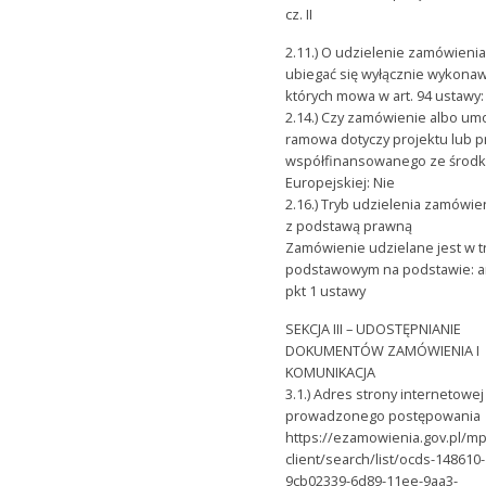
cz. II
2.11.) O udzielenie zamówieni
ubiegać się wyłącznie wykonaw
których mowa w art. 94 ustawy:
2.14.) Czy zamówienie albo u
ramowa dotyczy projektu lub 
współfinansowanego ze środk
Europejskiej: Nie
2.16.) Tryb udzielenia zamówie
z podstawą prawną
Zamówienie udzielane jest w t
podstawowym na podstawie: ar
pkt 1 ustawy
SEKCJA III – UDOSTĘPNIANIE
DOKUMENTÓW ZAMÓWIENIA I
KOMUNIKACJA
3.1.) Adres strony internetowej
prowadzonego postępowania
https://ezamowienia.gov.pl/mp
client/search/list/ocds-148610-
9cb02339-6d89-11ee-9aa3-