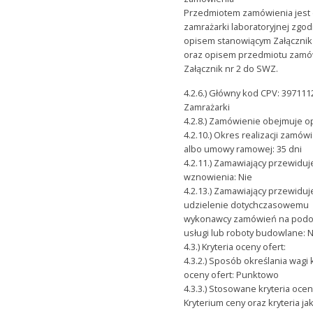
Przedmiotem zamówienia jest
zamrażarki laboratoryjnej zgod
opisem stanowiącym Załącznik
oraz opisem przedmiotu zamó
Załącznik nr 2 do SWZ.
4.2.6.) Główny kod CPV: 397111
Zamrażarki
4.2.8.) Zamówienie obejmuje op
4.2.10.) Okres realizacji zamów
albo umowy ramowej: 35 dni
4.2.11.) Zamawiający przewiduj
wznowienia: Nie
4.2.13.) Zamawiający przewiduj
udzielenie dotychczasowemu
wykonawcy zamówień na pod
usługi lub roboty budowlane: 
4.3.) Kryteria oceny ofert:
4.3.2.) Sposób określania wagi 
oceny ofert: Punktowo
4.3.3.) Stosowane kryteria ocen
Kryterium ceny oraz kryteria j