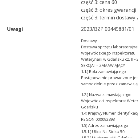
część 3: cena 60
część 3: okres gwarancji
część 3: termin dostawy 
Uwagi
2023/BZP 00449881/01
Dostawy
Dostawa sprzętu laboratoryjne
Wojewódzkiego Inspektoratu
Weterynarii w Gdańsku cz. II – 
SEKCJA I – ZAMAWIAJĄCY
1.1.) Rola zamawiającego
Postępowanie prowadzone jes
samodzielnie przez zamawiaj
1.2.) Nazwa zamawiającego:
Wojewódzki Inspektorat Weter
Gdańsku
1.4) Krajowy Numer Identyfikacy
REGON 000092893
1.5) Adres zamawiającego
1.5.1.) Ulica: Na Stoku 50
1.5.2.) Miejscowość: Gdańsk