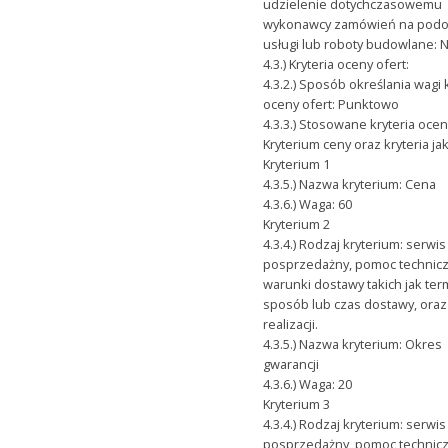
udzielenie dotychczasowemu
wykonawcy zamówień na pod
usługi lub roboty budowlane: 
4.3.) Kryteria oceny ofert:
4.3.2.) Sposób określania wagi 
oceny ofert: Punktowo
4.3.3.) Stosowane kryteria ocen
Kryterium ceny oraz kryteria j
Kryterium 1
4.3.5.) Nazwa kryterium: Cena
4.3.6.) Waga: 60
Kryterium 2
4.3.4.) Rodzaj kryterium: serwis
posprzedażny, pomoc technicz
warunki dostawy takich jak ter
sposób lub czas dostawy, ora
realizacji.
4.3.5.) Nazwa kryterium: Okres
gwarancji
4.3.6.) Waga: 20
Kryterium 3
4.3.4.) Rodzaj kryterium: serwis
posprzedażny, pomoc technicz