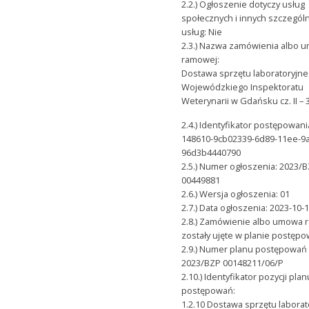
2.2.) Ogłoszenie dotyczy usług
społecznych i innych szczegól
usług: Nie
2.3.) Nazwa zamówienia albo 
ramowej:
Dostawa sprzętu laboratoryjne
Wojewódzkiego Inspektoratu
Weterynarii w Gdańsku cz. II – 
2.4.) Identyfikator postępowani
148610-9cb02339-6d89-11ee-9
96d3b4440790
2.5.) Numer ogłoszenia: 2023/
00449881
2.6.) Wersja ogłoszenia: 01
2.7.) Data ogłoszenia: 2023-10-
2.8.) Zamówienie albo umowa
zostały ujęte w planie postępo
2.9.) Numer planu postępowań
2023/BZP 00148211/06/P
2.10.) Identyfikator pozycji plan
postępowań:
1.2.10 Dostawa sprzętu labora