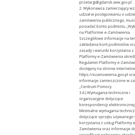
przetargi@gdansk.wiw.gov.pl
2. Wykonawca zamierzający wz
udział w postępowaniu o udzie
zamówienia publicznego, musi
posiadać konto podmiotu „Wy
na Platformie e-Zamówienia.
Szczegółowe informacje na te
zakładania kont podmiotów or
zasady i warunki korzystania z
Platformy e-Zamówienia okreś
Regulamin Platformy e-Zamówi
dostępny na stronie interneto
https://ezamowienia.gov.pl or
informacje zamieszczone w za
„Centrum Pomocy
3.6.) Wymagania techniczne i
organizacyjne dotyczące
korespondencji elektronicznej
Minimalne wymagania technic
dotyczące sprzętu używanego 
korzystania z usług Platformy e
Zamówienia oraz informacje d
specyfikacji połączenia określa