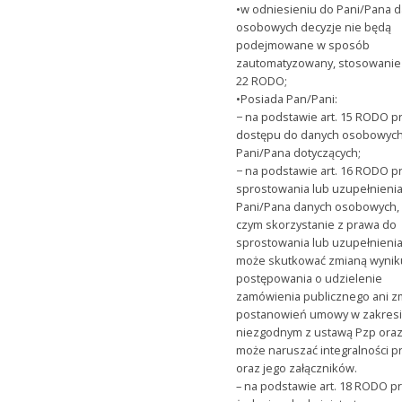
•w odniesieniu do Pani/Pana 
osobowych decyzje nie będą
podejmowane w sposób
zautomatyzowany, stosowanie 
22 RODO;
•Posiada Pan/Pani:
− na podstawie art. 15 RODO 
dostępu do danych osobowyc
Pani/Pana dotyczących;
− na podstawie art. 16 RODO 
sprostowania lub uzupełnieni
Pani/Pana danych osobowych,
czym skorzystanie z prawa do
sprostowania lub uzupełnienia
może skutkować zmianą wynik
postępowania o udzielenie
zamówienia publicznego ani z
postanowień umowy w zakres
niezgodnym z ustawą Pzp oraz
może naruszać integralności p
oraz jego załączników.
– na podstawie art. 18 RODO p