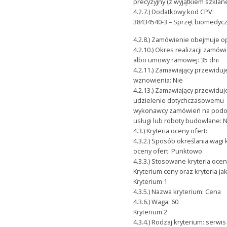
precyzyjny (z wyjątkiem szklan
4.2.7.) Dodatkowy kod CPV:
38434540-3 – Sprzęt biomedyc
4.2.8.) Zamówienie obejmuje op
4.2.10.) Okres realizacji zamów
albo umowy ramowej: 35 dni
4.2.11.) Zamawiający przewiduj
wznowienia: Nie
4.2.13.) Zamawiający przewiduj
udzielenie dotychczasowemu
wykonawcy zamówień na pod
usługi lub roboty budowlane: 
4.3.) Kryteria oceny ofert:
4.3.2.) Sposób określania wagi 
oceny ofert: Punktowo
4.3.3.) Stosowane kryteria ocen
Kryterium ceny oraz kryteria j
Kryterium 1
4.3.5.) Nazwa kryterium: Cena
4.3.6.) Waga: 60
Kryterium 2
4.3.4.) Rodzaj kryterium: serwis