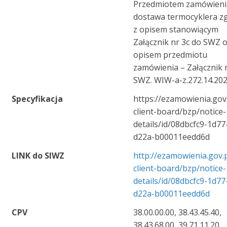
Przedmiotem zamówienia
dostawa termocyklera z
z opisem stanowiącym
Załącznik nr 3c do SWZ 
opisem przedmiotu
zamówienia – Załącznik 
SWZ. WIW-a-z.272.14.20
Specyfikacja
https://ezamowienia.gov
client-board/bzp/notice-
details/id/08dbcfc9-1d77
d22a-b00011eedd6d
LINK do SIWZ
http://ezamowienia.gov.
client-board/bzp/notice-
details/id/08dbcfc9-1d77
d22a-b00011eedd6d
CPV
38.00.00.00, 38.43.45.40,
38.43.68.00, 39.71.11.20