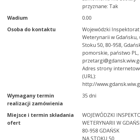
przyznane: Tak
Wadium
0.00
Osoba do kontaktu
Wojewódzki Inspektorat
Weterynarii w Gdańsku, 
Stoku 50, 80-958, Gdańsk
pomorskie, państwo PL, 
przetargi@gdansk.wiw.g
Adres strony internetow
(URL):
http://www.gdansk.wiw.g
Wymagany termin
35 dni
realizacji zamówienia
Miejsce i termin składania
WOJEWÓDZKI INSPEKT
ofert
WETERYNARII W GDAŃ
80-958 GDAŃSK
NA STOKU 50