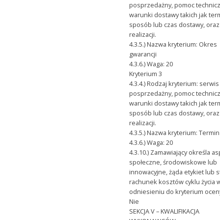
posprzedażny, pomoc technicz
warunki dostawy takich jak ter
sposób lub czas dostawy, ora
realizacji.
4.3.5.) Nazwa kryterium: Okres
gwarancji
4.3.6.) Waga: 20
Kryterium 3
4.3.4.) Rodzaj kryterium: serwis
posprzedażny, pomoc technicz
warunki dostawy takich jak ter
sposób lub czas dostawy, ora
realizacji.
4.3.5.) Nazwa kryterium: Termi
4.3.6.) Waga: 20
4.3.10.) Zamawiający określa a
społeczne, środowiskowe lub
innowacyjne, żąda etykiet lub 
rachunek kosztów cyklu życia 
odniesieniu do kryterium oceny
Nie
SEKCJA V – KWALIFIKACJA