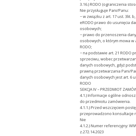
3.16.) RODO (ograniczenia stos
Nie przysługuje Pani/Panu:
− w związku z art. 17 ust. 3lit. b,
eRODO prawo do usunięcia da
osobowych;
− prawo do przenoszenia dan
osobowych, o którym mowa w a
RODO;
− na podstawie art. 21 RODO 
sprzeciwu, wobec przetwarzan
danych osobowych, gdyż pods
prawną przetwarzania Pani/P
danych osobowych jest art. 6 ust.
RODO
SEKCJA IV – PRZEDMIOT ZAMÓ
4.1.) Informacje ogólne odnosz
do przedmiotu zamówienia.
4.1.1.) Przed wszczęciem post
przeprowadzono konsultacje 
Nie
4.1.2.) Numer referencyjny: WI
z.272.14.2023