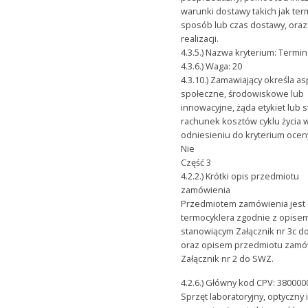
warunki dostawy takich jak ter
sposób lub czas dostawy, ora
realizacji.
4.3.5.) Nazwa kryterium: Termi
4.3.6.) Waga: 20
4.3.10.) Zamawiający określa a
społeczne, środowiskowe lub
innowacyjne, żąda etykiet lub 
rachunek kosztów cyklu życia 
odniesieniu do kryterium oceny
Nie
Część 3
4.2.2.) Krótki opis przedmiotu
zamówienia
Przedmiotem zamówienia jest
termocyklera zgodnie z opise
stanowiącym Załącznik nr 3c 
oraz opisem przedmiotu zamó
Załącznik nr 2 do SWZ.
4.2.6.) Główny kod CPV: 380000
Sprzęt laboratoryjny, optyczny 