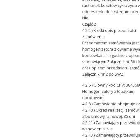
rachunek kosztów cyklu życia 
odniesieniu do kryterium oceny
Nie
Część 2
4.2.2.) Krótki opis przedmiotu
zamówienia
Przedmiotem zamówienia jest
homogenizatora z dwiema wy
końcówkami – zgodnie z opis
stanowiącym Załącznik nr 3b 
oraz opisem przedmiotu zamó
Załącznik nr 2 do SWZ.
4.2.6.) Główny kod CPV: 384368
Homogenizatory z łopatkami
obrotowymi
4.2.8.) Zamówienie obejmuje op
4.2.10.) Okres realizacji zamów
albo umowy ramowej: 35 dni
4.2.11.) Zamawiający przewiduj
wznowienia: Nie
4.2.13.) Zamawiający przewiduj