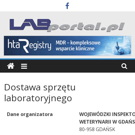
Skip
to
content
Labportal
Laboratoria
Aparatura
Badania
Dostawa sprzętu
laboratoryjnego
Dane organizatora
WOJEWÓDZKI INSPEKT
WETERYNARII W GDAŃ
80-958 GDAŃSK