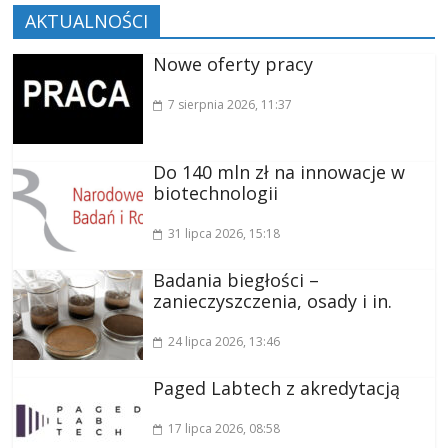
AKTUALNOŚCI
Nowe oferty pracy
7 sierpnia 2026
, 11:37
Do 140 mln zł na innowacje w
biotechnologii
31 lipca 2026
, 15:18
Badania biegłości –
zanieczyszczenia, osady i in.
24 lipca 2026
, 13:46
Paged Labtech z akredytacją
17 lipca 2026
, 08:58