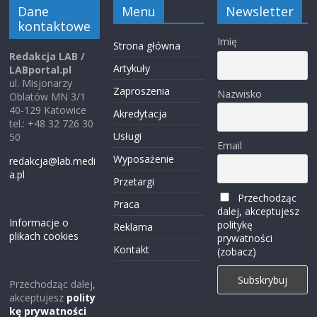
Dane
Menu
Newsletter
kontaktowe
Imię
Strona główna
Redakcja LAB /
Artykuły
LABportal.pl
ul. Misjonarzy
Zaproszenia
Nazwisko
Oblatów MN 3/1
40-129 Katowice
Akredytacja
tel.: +48 32 726 30
Usługi
50
Email
Wyposażenie
redakcja@lab.medi
a.pl
Przetargi
Przechodząc
Praca
dalej, akceptujesz
Informacje o
politykę
Reklama
plikach cookies
prywatności
Kontakt
(zobacz)
Przechodząc dalej,
akceptujesz
polity
kę prywatności