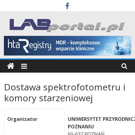
Skip
to
content
Labportal
Laboratoria
Aparatura
Badania
Dostawa spektrofotometru i
komory starzeniowej
Organizator
UNIWERSYTET PRZYRODNIC
POZNANIU
60-637 POZNAŃ