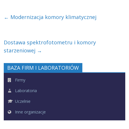
←
Modernizacja komory klimatycznej
Dostawa spektrofotometru i komory
starzeniowej
→
BAZA FIRM I LABORATORIÓW
Firmy
Laboratoria
Uczelnie
Inne organizacje