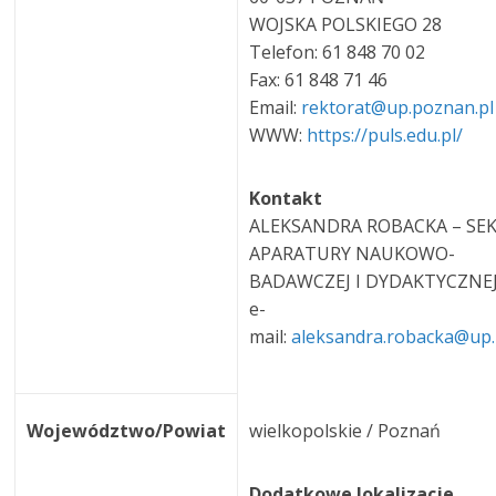
WOJSKA POLSKIEGO 28
Telefon: 61 848 70 02
Fax: 61 848 71 46
Email:
rektorat@up.poznan.p
WWW:
https://puls.edu.pl/
Kontakt
ALEKSANDRA ROBACKA – SEK
APARATURY NAUKOWO-
BADAWCZEJ I DYDAKTYCZNE
e-
mail:
aleksandra.robacka@up
Województwo/Powiat
wielkopolskie / Poznań
Dodatkowe lokalizacje