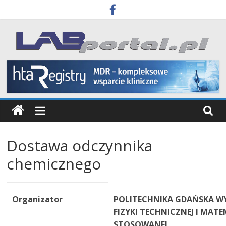
Skip
to
content
Labportal
Laboratoria
Aparatura
Badania
Dostawa odczynnika
chemicznego
Organizator
POLITECHNIKA GDAŃSKA W
FIZYKI TECHNICZNEJ I MAT
STOSOWANEJ