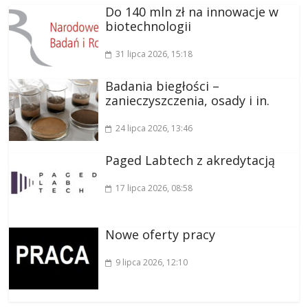
Do 140 mln zł na innowacje w
biotechnologii
31 lipca 2026
, 15:18
Badania biegłości –
zanieczyszczenia, osady i in.
24 lipca 2026
, 13:46
Paged Labtech z akredytacją
17 lipca 2026
, 08:58
Nowe oferty pracy
9 lipca 2026
, 12:10