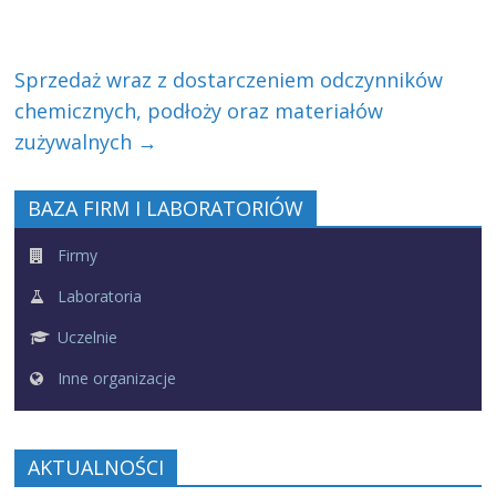
Sprzedaż wraz z dostarczeniem odczynników
chemicznych, podłoży oraz materiałów
zużywalnych
→
BAZA FIRM I LABORATORIÓW
Firmy
Laboratoria
Uczelnie
Inne organizacje
AKTUALNOŚCI