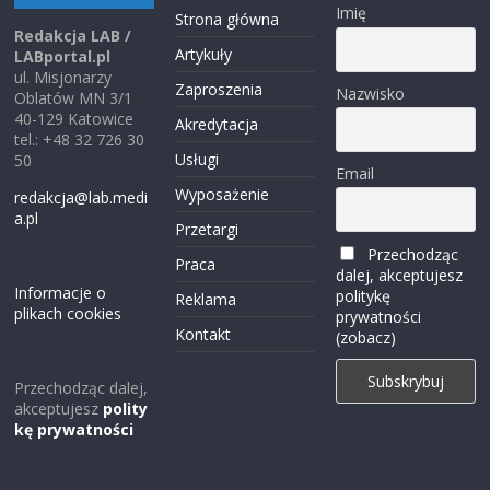
Imię
Strona główna
Redakcja LAB /
Artykuły
LABportal.pl
ul. Misjonarzy
Zaproszenia
Nazwisko
Oblatów MN 3/1
40-129 Katowice
Akredytacja
tel.: +48 32 726 30
Usługi
50
Email
Wyposażenie
redakcja@lab.medi
a.pl
Przetargi
Przechodząc
Praca
dalej, akceptujesz
Informacje o
politykę
Reklama
plikach cookies
prywatności
Kontakt
(zobacz)
Przechodząc dalej,
akceptujesz
polity
kę prywatności