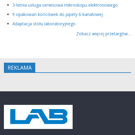
3-letnia usługa serwisowa mikroskopu elektronowego
9 opakowań końcówek do pipety 6-kanałowej
Adaptacja stołu laboratoryjnego
Zobacz więcej przetargów…
REKLAMA