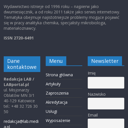
Wydawnictwo istnieje od 1996 roku – najpierw jako
dwumiesięcznik, a od roku 2011 także jako serwis internetowy.
Tematyka obejmuje najistotniejsze problemy mogące pojawić
się w pracy analityka chemika, specjalisty mikrobiologa,
materiałoznawcy.
ISSN 2720-6491
Dane
Menu
Newsletter
kontaktowe
Imię
Strona główna
Redakcja LAB /
Artykuły
LABportal.pl
ul. Misjonarzy
Zaproszenia
Nazwisko
Oblatów MN 3/1
40-129 Katowice
Akredytacja
tel.: +48 32 726 30
Usługi
50
Email
Wyposażenie
redakcja@lab.medi
a.pl