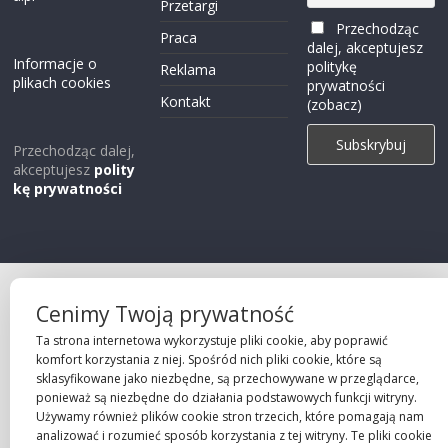
Przetargi
Przechodząc
Praca
dalej, akceptujesz
Informacje o
politykę
Reklama
plikach cookies
prywatności
Kontakt
(zobacz)
Przechodząc dalej,
akceptujesz
polity
kę prywatności
Projekt strony
Cenimy Twoją prywatność
©2026 Robie Sp. z o.o.
Ta strona internetowa wykorzystuje pliki cookie, aby poprawić
komfort korzystania z niej. Spośród nich pliki cookie, które są
sklasyfikowane jako niezbędne, są przechowywane w przeglądarce,
ponieważ są niezbędne do działania podstawowych funkcji witryny.
Używamy również plików cookie stron trzecich, które pomagają nam
analizować i rozumieć sposób korzystania z tej witryny. Te pliki cookie