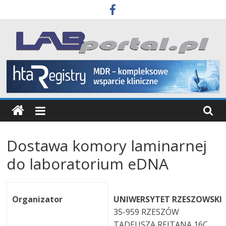
Skip
to
content
Labportal
Laboratoria
Aparatura
Badania
Dostawa komory laminarnej
do laboratorium eDNA
Organizator
UNIWERSYTET RZESZOWSKI
35-959 RZESZÓW
TADEUSZA REJTANA 16C