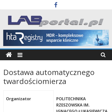
Skip
to
content
Labportal
Laboratoria
Aparatura
Badania
Dostawa automatycznego
twardościomierza
Organizator
POLITECHNIKA
RZESZOWSKA IM.
IGNACEGO ŁUKASIEWICZA