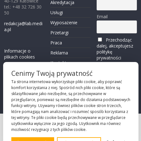
40-129 Katowice
Akredytacja
tel.: +48 32 726 30
Usługi
50
Email
Wyposażenie
redakcja@lab.medi
a.pl
Przetargi
Przechodząc
Praca
dalej, akceptujesz
Informacje o
politykę
Reklama
plikach cookies
prywatności
Kontakt
(zobacz)
Cenimy Twoją prywatność
Przechodząc dalej,
Ta strona internetowa wykorzystuje pliki cookie, aby poprawić
akceptujesz
polity
komfort korzystania z niej. Spośród nich pliki cookie, które są
kę prywatności
sklasyfikowane jako niezbędne, są przechowywane w
przeglądarce, ponieważ są niezbędne do działania podstawowych
funkcji witryny. Używamy również plików cookie stron trzecich,
które pomagają nam analizować i rozumieć sposób korzystania z
tej witryny. Te pliki cookie będą przechowywane w przeglądarce
użytkownika wyłącznie za jego zgodą. Użytkownik ma również
Projekt strony
możliwość rezygnacji z tych plików cookie.
©2026 Robie Sp. z o.o.