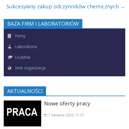
Sukcesywny zakup odczynników chemicznych
→
BAZA FIRM I LABORATORIÓW
Firmy
Laboratoria
Uczelnie
Inne organizacje
AKTUALNOŚCI
Nowe oferty pracy
7 sierpnia 2026
, 11:37