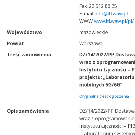
Fax. 22 512 86 25
E-mail
info@itl.waw.pl
WWW
www.itl.waw.pl/pl/
Województwo
mazowieckie
Powiat
Warszawa
Treść zamówienia
DZ/14/2022/PP Dostaw
wraz z oprogramowani
Instytutu Łączności – 
projektu: „Laborator
mobilnych 5G/6G”.
Oryginalna treść ogłoszenia
Opis zamówienia
DZ/14/2022/PP Dostawa 
wraz z oprogramowanie
Instytutu Łączności – PI
„Laboratorium systemó