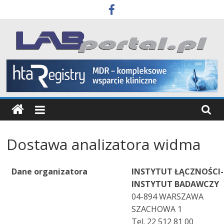
Skip
to
content
Labportal
Laboratoria
Aparatura
Badania
Dostawa analizatora widma
Dane organizatora
INSTYTUT ŁĄCZNOŚC
INSTYTUT BADAWCZY
04-894 WARSZAWA
SZACHOWA 1
Tel. 22 512 81 00