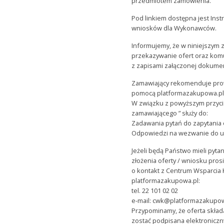
przedmiotem zamówienia.
Pod linkiem dostępna jest Instr
wniosków dla Wykonawców.
Informujemy, że w niniejszym 
przekazywanie ofert oraz kom
z zapisami załączonej dokumen
Zamawiający rekomenduje pro
pomocą platformazakupowa.pl
W związku z powyższym przycis
zamawiającego ” służy do:
Zadawania pytań do zapytania
Odpowiedzi na wezwanie do uz
Jeżeli będą Państwo mieli pyt
złożenia oferty / wniosku pros
o kontakt z Centrum Wsparcia 
platformazakupowa.pl:
tel. 22 101 02 02
e-mail: cwk@platformazakupo
Przypominamy, że oferta skład
zostać podpisana elektronicz