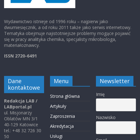
Wydawnictwo istnieje od 1996 roku – najpierw jako
dwumiesięcznik, a od roku 2011 także jako serwis internetowy.
Tematyka obejmuje najistotniejsze problemy mogące pojawić
się w pracy analityka chemika, specjalisty mikrobiologa,
materiałoznawcy.
ISSN 2720-6491
Dane
Menu
Newsletter
kontaktowe
Imię
Strona główna
Redakcja LAB /
Artykuły
LABportal.pl
ul. Misjonarzy
Zaproszenia
Nazwisko
Oblatów MN 3/1
40-129 Katowice
Akredytacja
tel.: +48 32 726 30
Usługi
50