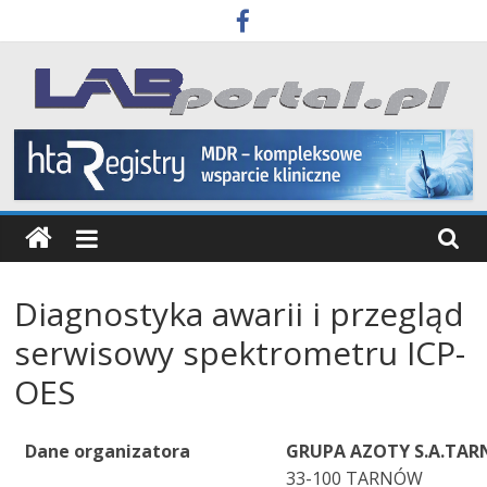
Skip
to
content
Labportal
Laboratoria
Aparatura
Badania
Diagnostyka awarii i przegląd
serwisowy spektrometru ICP-
OES
Dane organizatora
GRUPA AZOTY S.A.TA
33-100 TARNÓW