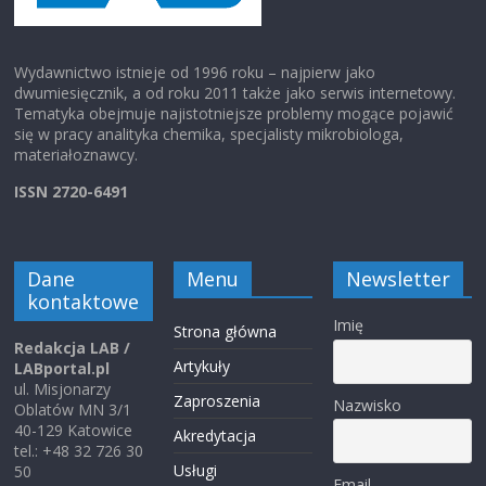
Wydawnictwo istnieje od 1996 roku – najpierw jako
dwumiesięcznik, a od roku 2011 także jako serwis internetowy.
Tematyka obejmuje najistotniejsze problemy mogące pojawić
się w pracy analityka chemika, specjalisty mikrobiologa,
materiałoznawcy.
ISSN 2720-6491
Dane
Menu
Newsletter
kontaktowe
Imię
Strona główna
Redakcja LAB /
Artykuły
LABportal.pl
ul. Misjonarzy
Zaproszenia
Nazwisko
Oblatów MN 3/1
40-129 Katowice
Akredytacja
tel.: +48 32 726 30
Usługi
50
Email