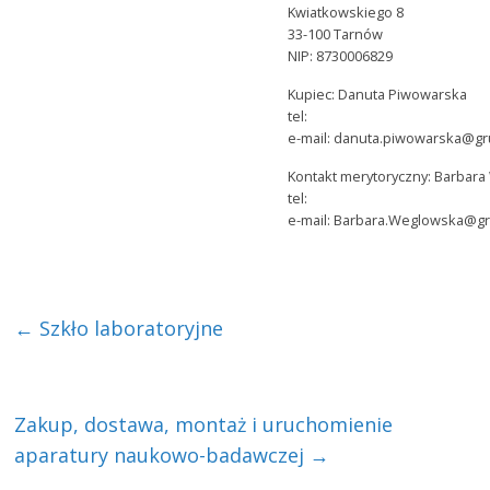
Kwiatkowskiego 8
33-100 Tarnów
NIP: 8730006829
Kupiec: Danuta Piwowarska
tel:
e-mail: danuta.piwowarska@g
Kontakt merytoryczny: Barbar
tel:
e-mail: Barbara.Weglowska@g
←
Szkło laboratoryjne
Zakup, dostawa, montaż i uruchomienie
aparatury naukowo-badawczej
→