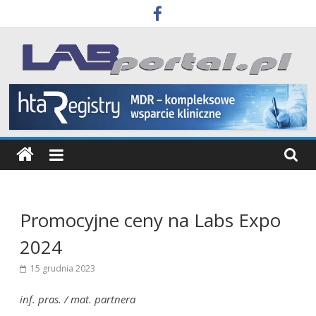
Skip
to
content
Labportal
Laboratoria
Aparatura
Badania
Promocyjne ceny na Labs Expo
2024
15 grudnia 2023
inf. pras. / mat. partnera