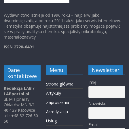
Wydawnictwo istnieje od 1996 roku – najpierw jako
dwumiesięcznik, a od roku 2011 także jako serwis internetowy.
Tematyka obejmuje najistotniejsze problemy mogące pojawić
się w pracy analityka chemika, specjalisty mikrobiologa,
materiałoznawcy.
ISSN 2720-6491
Dane
Menu
Newsletter
kontaktowe
Imię
Strona główna
Redakcja LAB /
Artykuły
LABportal.pl
ul. Misjonarzy
Zaproszenia
Nazwisko
Oblatów MN 3/1
40-129 Katowice
Akredytacja
tel.: +48 32 726 30
Usługi
50
Email