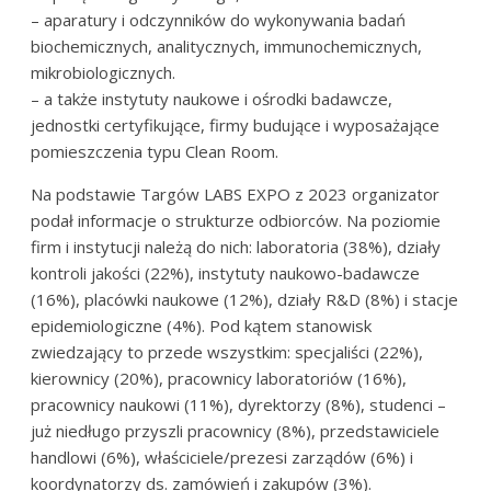
– aparatury i odczynników do wykonywania badań
biochemicznych, analitycznych, immunochemicznych,
mikrobiologicznych.
– a także instytuty naukowe i ośrodki badawcze,
jednostki certyfikujące, firmy budujące i wyposażające
pomieszczenia typu Clean Room.
Na podstawie Targów LABS EXPO z 2023 organizator
podał informacje o strukturze odbiorców. Na poziomie
firm i instytucji należą do nich: laboratoria (38%), działy
kontroli jakości (22%), instytuty naukowo-badawcze
(16%), placówki naukowe (12%), działy R&D (8%) i stacje
epidemiologiczne (4%). Pod kątem stanowisk
zwiedzający to przede wszystkim: specjaliści (22%),
kierownicy (20%), pracownicy laboratoriów (16%),
pracownicy naukowi (11%), dyrektorzy (8%), studenci –
już niedługo przyszli pracownicy (8%), przedstawiciele
handlowi (6%), właściciele/prezesi zarządów (6%) i
koordynatorzy ds. zamówień i zakupów (3%).